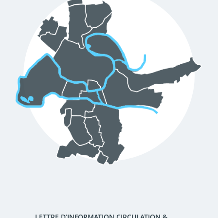
d'urbanisme
Demande de panneaux
Offres d'emploi
électroniques
Pré-déclarer un sinistre
Mon logement sécurisé
LETTRE D’INFORMATION CIRCULATION &