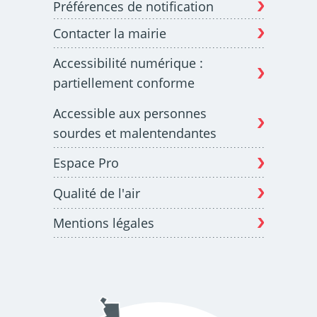
Préférences de notification
Contacter la mairie
Budget participatif
Archives municipales en
Accessibilité numérique :
lignes
partiellement conforme
Accessible aux personnes
sourdes et malentendantes
Espace Pro
Demande d'occupation
ACCEO - Accessibilité
de l'espace public
des guichets municipaux
pour sourds et
Qualité de l'air
malentendants
Mentions légales
Guichet numérique des
Portail vie associative
autorisations