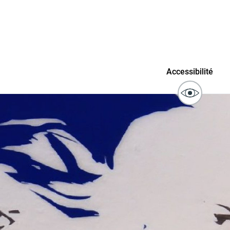
ublics
Signaler un problème sur
Accessibilité
l'espace public
ibilité des
Guichet numérique des
ipaux pour
autorisations d'urbanisme
entendants