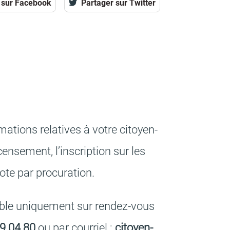
 sur Facebook
Partager sur Twitter
­ma­tions rela­tives à votre citoyen­
en­se­ment, l’ins­crip­tion sur les
 vote par procu­ra­tion.
ible unique­ment sur rendez-vous
9 04 80
ou par cour­riel :
citoyen­