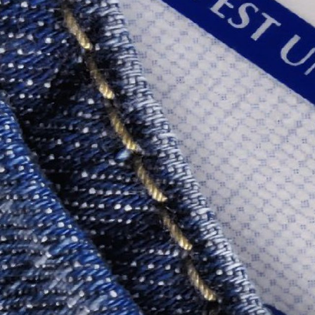
Portail vie associative
Demande
élec