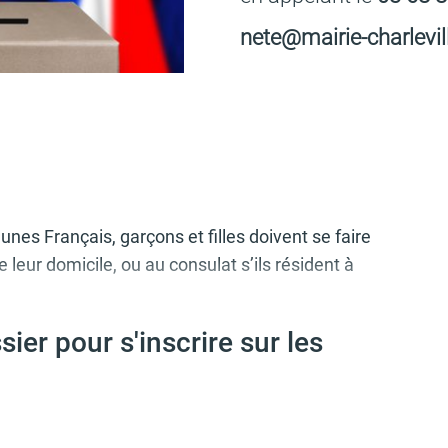
ne­te@­mai­rie-char­le­vil
unes Français, garçons et filles doivent se faire
leur domi­cile, ou au consu­lat s’ils résident à
ier pour s'inscrire sur les
r d
ans les 3 mois qui suivent leur 16ème anni­
our régu­la­ri­ser leur situa­tion.
ous pouvez :