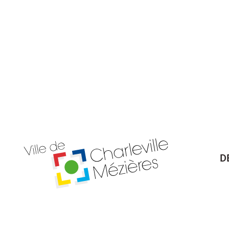
D
Billetterie Théâtre
Espa