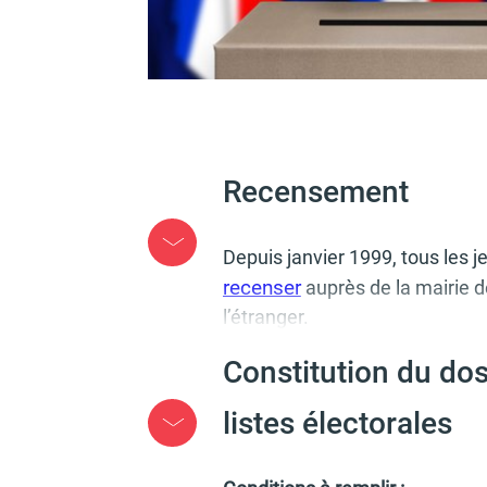
Recensement
Depuis janvier 1999, tous les je
recen­ser
auprès de la mairie de 
l’étran­ger.
Constitution du doss
Cette obli­ga­tion est à effec­tue
ver­saire
, et jusqu’à leur 25 ans p
listes électorales
Pour vous recen­ser v