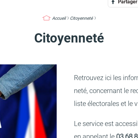
Partager
Accueil
Citoyenneté
Citoyenneté
Retrou­vez ici les infor
neté, concer­nant le rec
liste élec­to­rales et le
Le service est acces­s
en appe­lant le
03 68 8