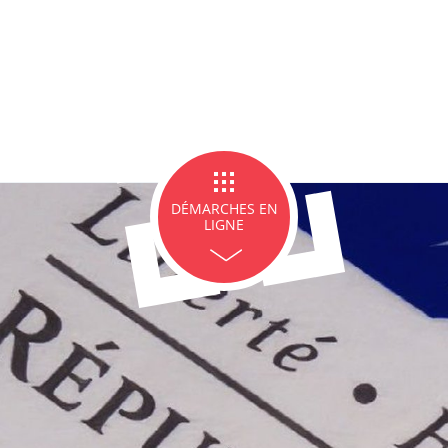
ge et PACS
Décès
Marchés p
DÉMARCHES EN
LIGNE
icipales en lignes
Demande d'occupation de
ACCEO - Access
l'espace public
guichets munic
sourds et mal