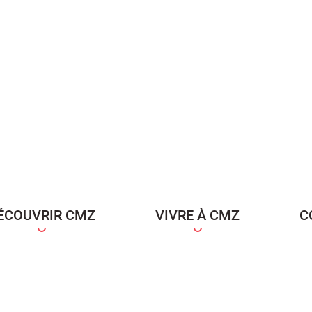
ÉCOUVRIR CMZ
VIVRE À CMZ
C
ce Famille
Carte d'identité / Passeports
Naissance et re
d'un en