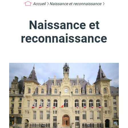
Accueil
Naissance et reconnaissance
Naissance et
Actes d'état civil
Citoyenneté
reconnaissance
Mariage et PACS
Décès
Marchés publics
Signaler un problème sur
l'espace public