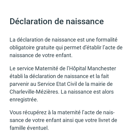
d'urbanisme
Déclaration de naissance
La décla­ra­tion de nais­sance est une forma­lité
Demande de panneaux
Offres d'emploi
obli­ga­toire gratuite qui permet d’éta­blir l’acte de
électroniques
nais­sance de votre enfant.
Le service Mater­nité de l’Hôpi­tal Manches­ter
établi la décla­ra­tion de nais­sance et la fait
parve­nir au Service Etat Civil de la mairie de
Pré-déclarer un sinistre
Mon logement sécurisé
Char­le­ville-Mézières. La nais­sance est alors
enre­gis­trée.
Vous récu­pé­rez à la mater­nité l’acte de nais­
sance de votre enfant ainsi que votre livret de
famille éven­tuel.