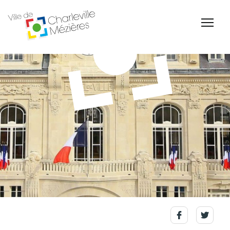
Accessibilité
Billetterie Théâtre
Espace Famille
Carte d'identité /
Naissance et
Passeports
reconnaissance d'un
enfant