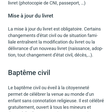
livret (photo­co­pie de CNI, passe­port, …)
Mise à jour du livret
La mise à jour du livret est obli­ga­toire. Certains
chan­ge­ments d’état civil ou de situa­tion fami­
liale entraînent la modi­fi­ca­tion du livret ou la
déli­vrance d’un nouveau livret (nais­sance, adop­
tion, tout chan­ge­ment d’état civil, décès,…).
Baptême civil
Le baptême civil ou éveil à la citoyen­neté
permet de célé­brer la venue au monde d’un
enfant sans conno­ta­tion reli­gieuse. Il est célé­bré
gratui­te­ment, ouvert à tous les mineurs et