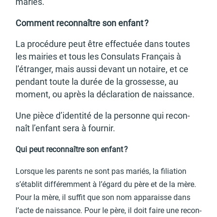
mariés.
Comment recon­naître son enfant ?
La procé­dure peut être effec­tuée dans toutes
les mairies et tous les Consu­lats Français à
l’étran­ger, mais aussi devant un notaire, et ce
pendant toute la durée de la gros­sesse, au
moment, ou après la décla­ra­tion de nais­sance.
Une pièce d’iden­tité de la personne qui recon­
naît l’en­fant sera à four­nir.
Qui peut recon­naître son enfant ?
Lorsque les parents ne sont pas mariés, la filia­tion
s’éta­blit diffé­rem­ment à l’égard du père et de la mère.
Pour la mère, il suffit que son nom appa­raisse dans
l’acte de nais­sance. Pour le père, il doit faire une recon­