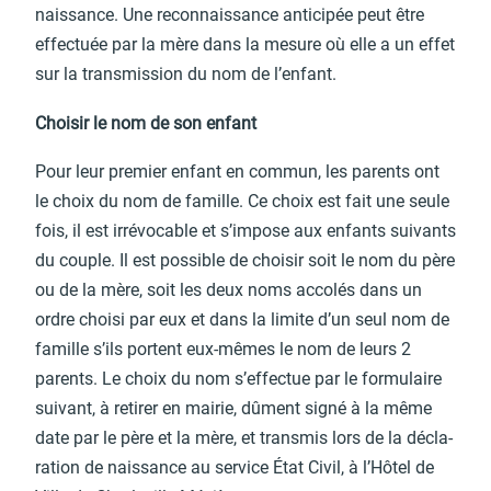
nais­sance. Une recon­nais­sance anti­ci­pée peut être
effec­tuée par la mère dans la mesure où elle a un effet
sur la trans­mis­sion du nom de l’en­fant.
Choi­sir le nom de son enfant
Pour leur premier enfant en commun, les parents ont
le choix du nom de famille. Ce choix est fait une seule
fois, il est irré­vo­cable et s’im­pose aux enfants suivants
du couple. Il est possible de choi­sir soit le nom du père
ou de la mère, soit les deux noms acco­lés dans un
ordre choisi par eux et dans la limite d’un seul nom de
famille s’ils portent eux-mêmes le nom de leurs 2
parents. Le choix du nom s’ef­fec­tue par le formu­laire
suivant, à reti­rer en mairie, dûment signé à la même
date par le père et la mère, et trans­mis lors de la décla­
ra­tion de nais­sance au service État Civil, à l’Hô­tel de