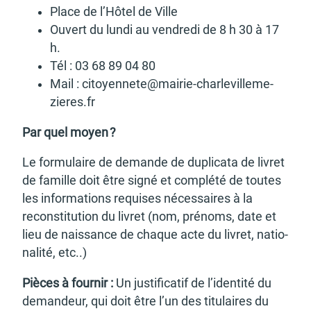
Place de l’Hô­tel de Ville
Ouvert du lundi au vendredi de 8 h 30 à 17
h.
Tél : 03 68 89 04 80
Mail : citoyen­ne­te@­mai­rie-char­le­vil­le­me­
zieres.fr
Par quel moyen ?
Le formu­laire de demande de dupli­cata de livret
de famille doit être signé et complété de toutes
les infor­ma­tions requises néces­saires à la
recons­ti­tu­tion du livret (nom, prénoms, date et
lieu de nais­sance de chaque acte du livret, natio­
na­lité, etc..)
Pièces à four­nir :
Un justi­fi­ca­tif de l’iden­tité du
deman­deur, qui doit être l’un des titu­laires du