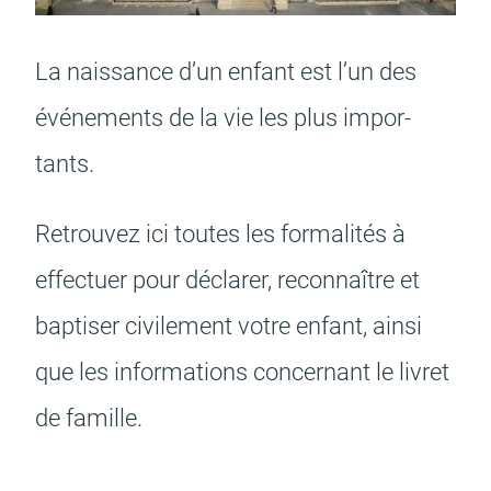
La nais­­sance d’un enfant est l’un des
Budget participatif
Archives municipales en
lignes
événe­­ments de la vie les plus impor­­
tants.
Retrou­­vez ici toutes les forma­­li­­tés à
Demande d'occupation
ACCEO - Accessibilité
de l'espace public
des guichets municipaux
effec­­tuer pour décla­­rer, recon­­naître et
pour sourds et
malentendants
bapti­­ser civi­­le­­ment votre enfant, ainsi
que les infor­­ma­­tions concer­­nant le livret
de famille.
Guichet numérique des
Portail vie associative
autorisations