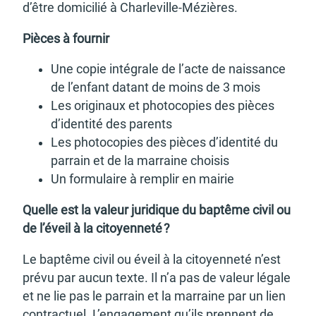
d’être domi­ci­lié à Char­le­ville-Mézières.
Pièces à four­nir
Une copie inté­grale de l’acte de nais­sance
de l’en­fant datant de moins de 3 mois
Les origi­naux et photo­co­pies des pièces
d’iden­tité des parents
Les photo­co­pies des pièces d’iden­tité du
parrain et de la marraine choi­sis
Un formu­laire à remplir en mairie
Quelle est la valeur juri­dique du baptême civil ou
de l’éveil à la citoyen­neté ?
Le baptême civil ou éveil à la citoyen­neté n’est
prévu par aucun texte. Il n’a pas de valeur légale
et ne lie pas le parrain et la marraine par un lien
contrac­tuel. L’en­ga­ge­ment qu’ils prennent de