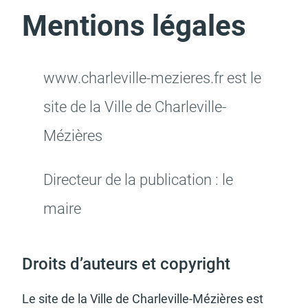
Mentions légales
Actes d'état civil
Citoyenneté
www.char­le­ville-mezieres.fr est le
site de la Ville de Char­le­ville-
Mézières
Mariage et PACS
Décès
Direc­teur de la publi­ca­tion : le
maire
Marchés publics
Signaler un problème sur
Droits d’au­teurs et copy­right
l'espace public
Le site de la Ville de Char­le­ville-Mézières est