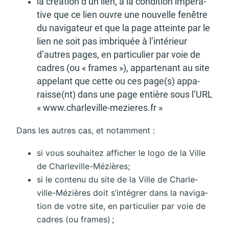
la créa­tion d’un lien, à la condi­tion impé­ra­
tive que ce lien ouvre une nouvelle fenêtre
du navi­ga­teur et que la page atteinte par le
lien ne soit pas imbriquée à l’in­té­rieur
d’autres pages, en parti­cu­lier par voie de
cadres (ou « frames »), appar­te­nant au site
appe­lant que cette ou ces page(s) appa­
raisse(nt) dans une page entière sous l’URL
« www.char­le­ville-mezieres.fr »
Dans les autres cas, et notam­ment :
si vous souhai­tez affi­cher le logo de la Ville
de Char­le­ville-Mézières;
si le contenu du site de la Ville de Char­le­
ville-Mézières doit s’in­té­grer dans la navi­ga­
tion de votre site, en parti­cu­lier par voie de
cadres (ou frames) ;