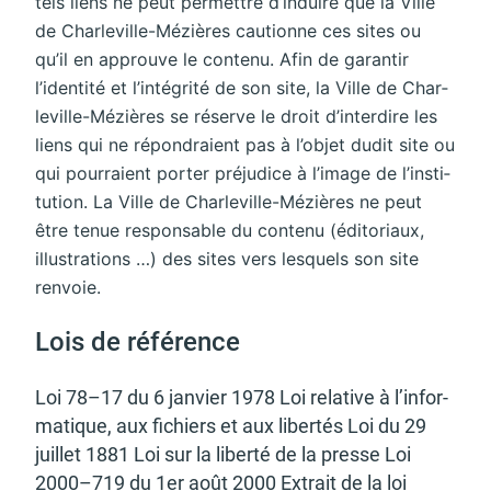
tels liens ne peut permettre d’in­duire que la Ville
de Char­le­ville-Mézières cautionne ces sites ou
qu’il en approuve le contenu. Afin de garan­tir
l’iden­tité et l’in­té­grité de son site, la Ville de Char­
le­ville-Mézières se réserve le droit d’in­ter­dire les
liens qui ne répon­draient pas à l’objet dudit site ou
qui pour­raient porter préju­dice à l’image de l’ins­ti­
tu­tion. La Ville de Char­le­ville-Mézières ne peut
être tenue respon­sable du contenu (édito­riaux,
illus­tra­tions …) des sites vers lesquels son site
renvoie.
Lois de réfé­rence
Loi 78–17 du 6 janvier 1978 Loi rela­tive à l’in­for­
ma­tique, aux fichiers et aux liber­tés Loi du 29
juillet 1881 Loi sur la liberté de la presse Loi
2000–719 du 1er août 2000 Extrait de la loi