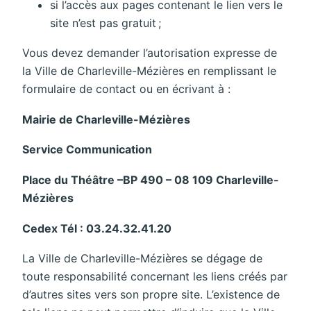
si l’ac­cès aux pages conte­nant le lien vers le
site n’est pas gratuit ;
Vous devez deman­der l’au­to­ri­sa­tion expresse de
la Ville de Char­le­ville-Mézières en remplis­sant le
formu­laire de contact ou en écri­vant à :
Mairie de Char­le­ville-Mézières
Service Commu­ni­ca­tion
Place du Théâtre –BP 490 – 08 109 Char­le­ville-
Mézières
Cedex Tél : 03.24.32.41.20
La Ville de Char­le­ville-Mézières se dégage de
toute respon­sa­bi­lité concer­nant les liens créés par
d’autres sites vers son propre site. L’exis­tence de