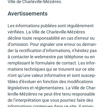
d'urbanisme
Ville de Char­le­ville-Mézières.
Aver­tis­se­ments
Les infor­ma­tions publiées sont régu­liè­re­ment
véri­fiées. La Ville de Char­le­ville-Mézières
Demande de panneaux
Offres d'emploi
décline toute respon­sa­bi­lité en cas d’er­reur ou
électroniques
d’omis­sion. Pour signa­ler une erreur ou deman­
der la recti­fi­ca­tion d’in­for­ma­tions, n’hé­si­tez pas
à contac­ter le webmestre par télé­phone ou en
remplis­sant le formu­laire de contact. Les infor­
ma­tions tech­niques qui se trouvent sur ce site
Pré-déclarer un sinistre
Mon logement sécurisé
n’ont qu’une valeur infor­ma­tive et sont suscep­
tibles d’évo­luer en fonc­tion des modi­fi­ca­tions
légis­la­tives et régle­men­taires. La Ville de Char­
le­ville-Mézières ne peut être tenu respon­sable
de l’in­ter­pré­ta­tion que vous pour­riez faire des
infor­ma­tions conte­nues dans ce site. Il appar­