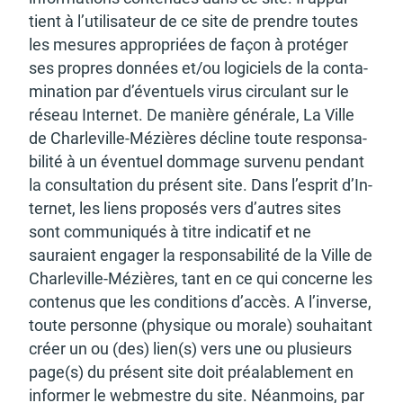
tient à l’uti­li­sa­teur de ce site de prendre toutes
les mesures appro­priées de façon à proté­ger
ses propres données et/ou logi­ciels de la conta­
mi­na­tion par d’éven­tuels virus circu­lant sur le
réseau Inter­net. De manière géné­rale, La Ville
de Char­le­ville-Mézières décline toute respon­sa­
bi­lité à un éven­tuel dommage survenu pendant
la consul­ta­tion du présent site. Dans l’es­prit d’In­
ter­net, les liens propo­sés vers d’autres sites
sont commu­niqués à titre indi­ca­tif et ne
sauraient enga­ger la respon­sa­bi­lité de la Ville de
Char­le­ville-Mézières, tant en ce qui concerne les
conte­nus que les condi­tions d’ac­cès. A l’in­verse,
toute personne (physique ou morale) souhai­tant
créer un ou (des) lien(s) vers une ou plusieurs
page(s) du présent site doit préa­la­ble­ment en
infor­mer le webmestre du site. Néan­moins, par