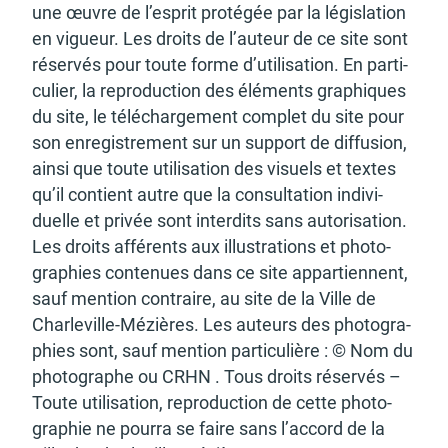
une œuvre de l’es­prit proté­gée par la légis­la­tion
en vigueur. Les droits de l’au­teur de ce site sont
réser­vés pour toute forme d’uti­li­sa­tion. En parti­
Budget participatif
Archives municipales en
cu­lier, la repro­duc­tion des éléments graphiques
lignes
du site, le télé­char­ge­ment complet du site pour
son enre­gis­tre­ment sur un support de diffu­sion,
ainsi que toute utili­sa­tion des visuels et textes
qu’il contient autre que la consul­ta­tion indi­vi­
duelle et privée sont inter­dits sans auto­ri­sa­tion.
Demande d'occupation
ACCEO - Accessibilité
Les droits affé­rents aux illus­tra­tions et photo­
de l'espace public
des guichets municipaux
pour sourds et
gra­phies conte­nues dans ce site appar­tiennent,
malentendants
sauf mention contraire, au site de la Ville de
Char­le­ville-Mézières. Les auteurs des photo­gra­
phies sont, sauf mention parti­cu­lière : © Nom du
photo­graphe ou CRHN . Tous droits réser­vés –
Toute utili­sa­tion, repro­duc­tion de cette photo­
Guichet numérique des
Portail vie associative
gra­phie ne pourra se faire sans l’ac­cord de la
autorisations