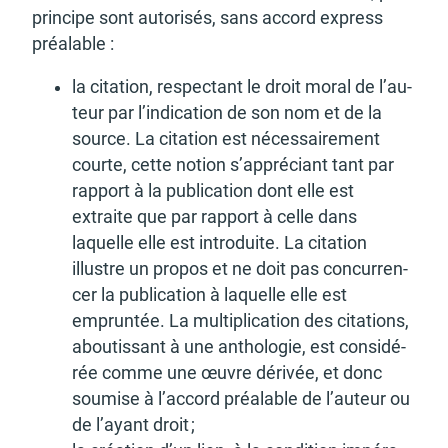
prin­cipe sont auto­ri­sés, sans accord express
préa­lable :
la cita­tion, respec­tant le droit moral de l’au­
teur par l’in­di­ca­tion de son nom et de la
source. La cita­tion est néces­sai­re­ment
courte, cette notion s’ap­pré­ciant tant par
rapport à la publi­ca­tion dont elle est
extraite que par rapport à celle dans
laquelle elle est intro­duite. La cita­tion
illustre un propos et ne doit pas concur­ren­
cer la publi­ca­tion à laquelle elle est
emprun­tée. La multi­pli­ca­tion des cita­tions,
abou­tis­sant à une antho­lo­gie, est consi­dé­
rée comme une œuvre déri­vée, et donc
soumise à l’ac­cord préa­lable de l’au­teur ou
de l’ayant droit ;