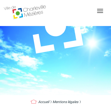
Accessibilité
Billetterie Théâtre
Espace Famille
Carte d'identité /
Naissance et
Passeports
reconnaissance d'un
enfant
Accueil
Mentions légales