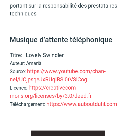
portant sur la respon­sa­bi­lité des pres­ta­taires
tech­niques
Musique d’at­tente télé­pho­nique
Titre: Lovely Swind­ler
Auteur: Amarià
https://www.youtube.com/chan­
Source:
nel/UCjpsqeJx­RUqIBSl0tVSl­Cog
https://crea­ti­ve­com­
Licence:
mons.org/licenses/by/3.0/deed.fr
https://www.aubout­du­fil.com
Télé­char­ge­ment: