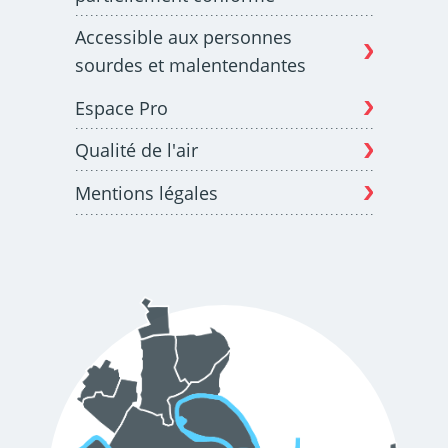
d'urbanisme
Accessible aux personnes
sourdes et malentendantes
Espace Pro
Demande de panneaux
Offres d'emploi
Qualité de l'air
électroniques
Mentions légales
Pré-déclarer un sinistre
Mon logement sécurisé