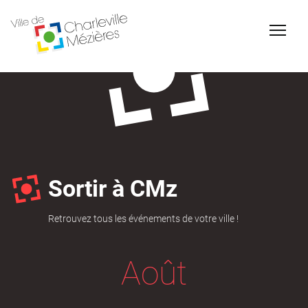
Accessibilité
Billetterie Théâtre
Espace Famille
Sortir à CMz
Retrouvez tous les événements de votre ville !
Carte d'identité /
Naissance et
Août
Passeports
reconnaissance d'un
enfant