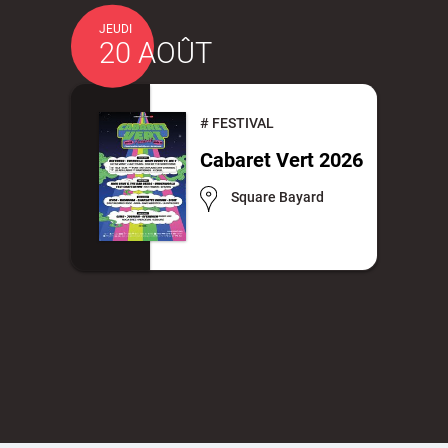
JEUDI
20 AOÛT
Actes d'état civil
Citoyenneté
#
FESTIVAL
Cabaret Vert 2026
Square Bayard
Mariage et PACS
Décès
Marchés publics
Signaler un problème sur
l'espace public