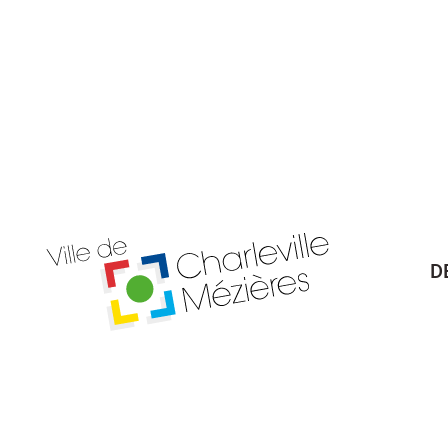
D
Billetterie Théâtre
Espa