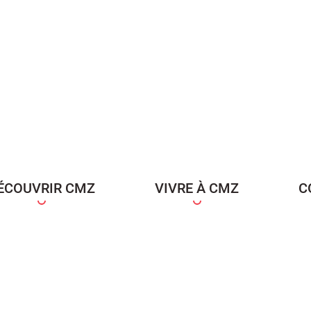
ÉCOUVRIR CMZ
VIVRE À CMZ
C
ce Famille
Carte d'identité / Passeports
Naissance et re
d'un en