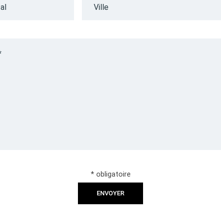
al
Ville
*
* obligatoire
ENVOYER