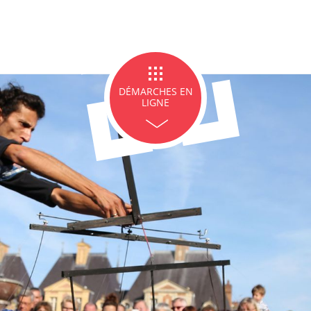
ge et PACS
Décès
Marchés p
DÉMARCHES EN
LIGNE
icipales en lignes
Demande d'occupation de
ACCEO - Access
l'espace public
guichets munic
sourds et mal
 de panneaux
Offres d'emploi
Pré-déclarer u
troniques