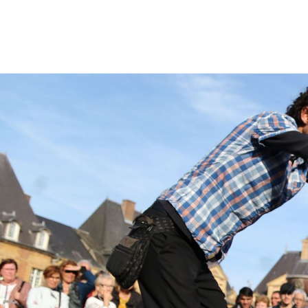
Citoyenneté
Maria
Budget participatif
Archives mun
Portail vie associative
Demande
élec