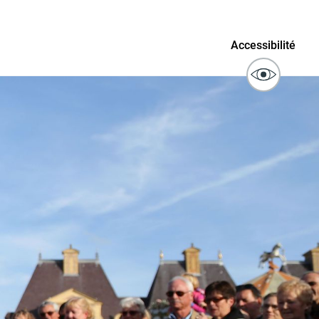
ublics
Signaler un problème sur
Accessibilité
l'espace public
ibilité des
Guichet numérique des
ipaux pour
autorisations d'urbanisme
entendants
n sinistre
Mon logement sécurisé