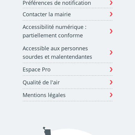
Préférences de notification
Contacter la mairie
Budget participatif
Archives municipales en
Accessibilité numérique :
lignes
partiellement conforme
Accessible aux personnes
sourdes et malentendantes
Espace Pro
Demande d'occupation
ACCEO - Accessibilité
de l'espace public
des guichets municipaux
pour sourds et
Qualité de l'air
malentendants
Mentions légales
Guichet numérique des
Portail vie associative
autorisations