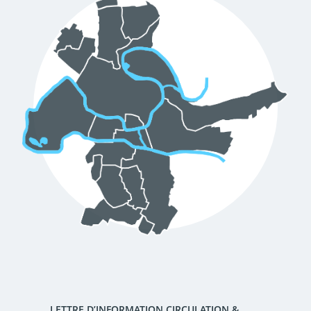
d'urbanisme
Demande de panneaux
Offres d'emploi
électroniques
Pré-déclarer un sinistre
Mon logement sécurisé
LETTRE D’INFORMATION CIRCULATION &