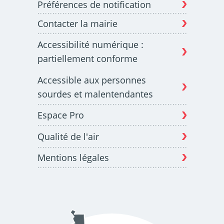
Préférences de notification
Contacter la mairie
Budget participatif
Archives municipales en
Accessibilité numérique :
lignes
partiellement conforme
Accessible aux personnes
sourdes et malentendantes
Espace Pro
Demande d'occupation
ACCEO - Accessibilité
de l'espace public
des guichets municipaux
pour sourds et
Qualité de l'air
malentendants
Mentions légales
Guichet numérique des
Portail vie associative
autorisations