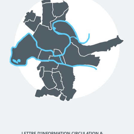
d'urbanisme
Demande de panneaux
Offres d'emploi
électroniques
Pré-déclarer un sinistre
Mon logement sécurisé
LETTRE D’INFORMATION CIRCULATION &