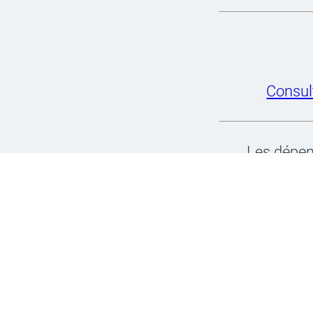
Consul­t
Les dépen
Vous avez d