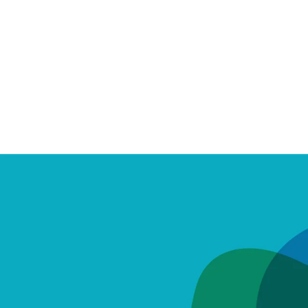
Billetterie Théâtre
Espa
Citoyenneté
Maria
Budget participatif
Archives mun