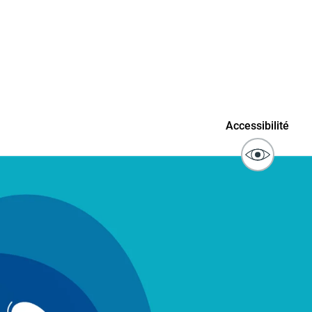
connaissance
Actes d'état civil
fant
ublics
Signaler un problème sur
Accessibilité
l'espace public
ibilité des
Guichet numérique des
ipaux pour
autorisations d'urbanisme
entendants