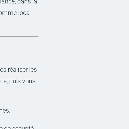
illance, dans la
 comme loca­
es réali­ser les
nce, puis vous
ines.
 de sécu­rité,