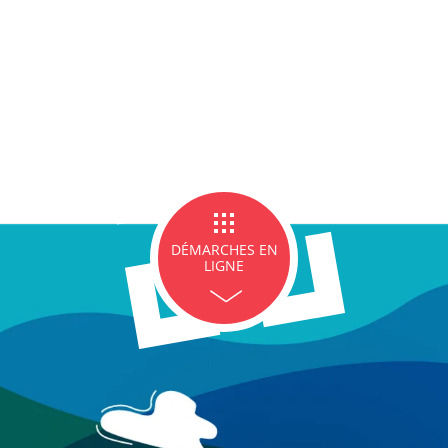
ce Famille
Carte d'identité / Passeports
Naissance et re
d'un en
ge et PACS
Décès
Marchés p
DÉMARCHES EN
LIGNE
icipales en lignes
Demande d'occupation de
ACCEO - Access
l'espace public
guichets munic
sourds et mal