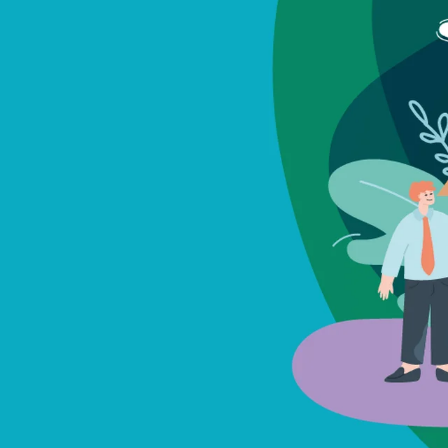
Portail vie associative
Demande
élec