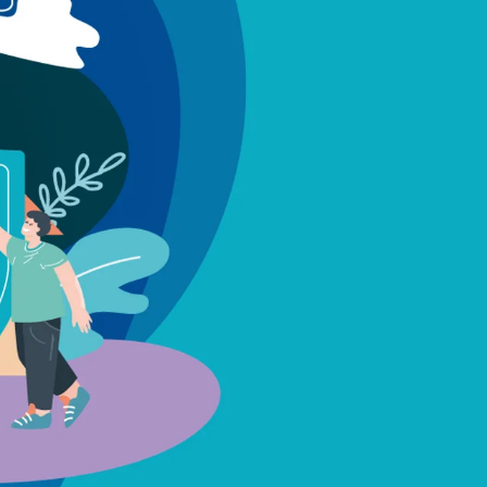
n sinistre
Mon logement sécurisé