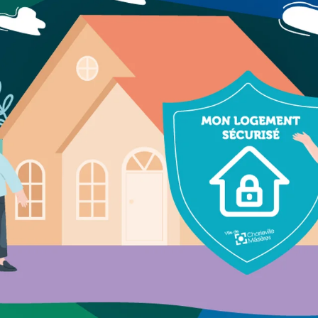
 de panneaux
Offres d'emploi
Pré-déclarer u
troniques