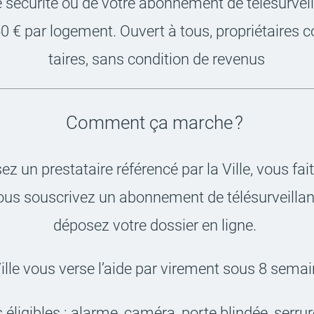
de sécu­rité ou de votre abon­ne­ment de télé­sur­ve
50 € par loge­ment. Ouvert à tous, proprié­taires
taires, sans condi­tion de reve­nus
Comment ça marche ?
ez un pres­ta­taire réfé­rencé par la Ville, vous fait
us sous­cri­vez un abon­ne­ment de télé­sur­veilla
dépo­sez votre dossier en ligne.
ille vous verse l’aide par vire­ment sous 8 sema
 éligibles : alarme, caméra, porte blin­dée, serrure