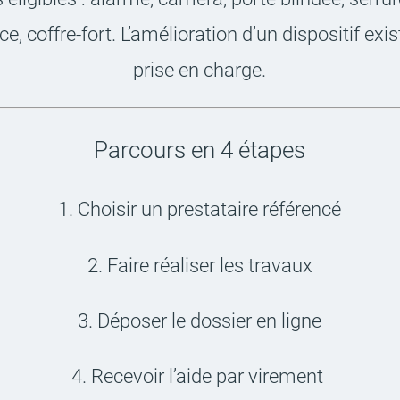
nce, coffre-fort. L’amé­lio­ra­tion d’un dispo­si­tif exi
prise en charge.
Parcours en 4 étapes
1. Choi­sir un pres­ta­taire réfé­rencé
2. Faire réali­ser les travaux
3. Dépo­ser le dossier en ligne
4. Rece­voir l’aide par vire­ment