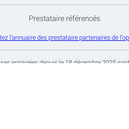
Pres­ta­taire réfé­ren­cés
ez l’an­nuaire des pres­ta­taire parte­naires de l’op
ses enga­gées depuis le 18 décembre 2025 sont 
éjà fran­chi le pas ? Dépo­sez votre dossier dès m