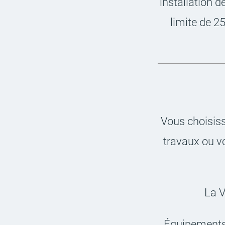
instal­la­tion 
limite de 2
Vous choi­sis­s
travaux ou vo
La V
Équi­pe­ments