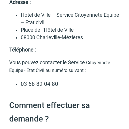
d'urbanisme
Adresse :
Hotel de Ville – Service Citoyen­neté Equipe
– Etat civil
Place de l’Hô­tel de Ville
08000 Char­le­ville-Mézières
Demande de panneaux
Offres d'emploi
électroniques
Télé­phone :
Vous pouvez contac­ter le Service
Citoyen­neté
Equipe -
Etat Civil au numéro suivant :
03 68 89 04 80
Pré-déclarer un sinistre
Mon logement sécurisé
Comment effectuer sa
demande ?