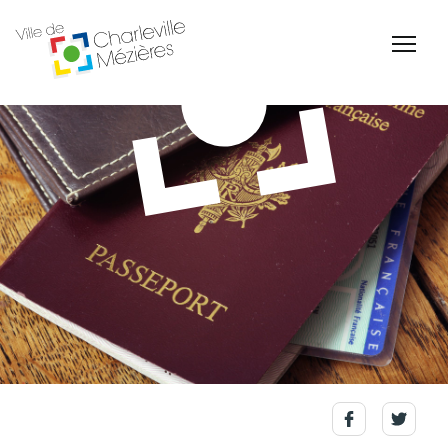
Accessibilité
Billetterie Théâtre
Espace Famille
Carte d'identité /
Naissance et
Passeports
reconnaissance d'un
enfant