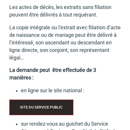
Les actes de décès, les extraits sans filia­tion
peuvent être déli­vrés à tout requé­rant.
La copie inté­grale ou l’ex­trait avec filia­tion d’acte
de nais­sance ou de mariage peut être déli­vré à
l’in­té­ressé, son ascen­dant ou descen­dant en
ligne directe, son conjoint, son repré­sen­tant
légal…
La demande peut être effec­tuée de 3
manières :
en ligne sur le site natio­nal :
SITE DU SERVICE PUBLIC
sur rendez-vous au guichet du Service