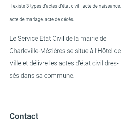
Il existe 3 types d’actes d’état civil : acte de nais­­sance,
acte de mariage, acte de décès.
Budget participatif
Archives municipales en
lignes
Le Service Etat Civil de la mairie de
Char­­le­­ville-Mézières se situe à l’Hôtel de
Ville et délivre les actes d’état civil dres­­
Demande d'occupation
ACCEO - Accessibilité
de l'espace public
des guichets municipaux
sés dans sa commune.
pour sourds et
malentendants
Contact
Guichet numérique des
Portail vie associative
autorisations