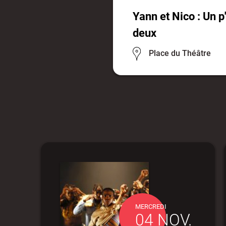
Yann et Nico : Un p'
deux
Place du Théâtre
MERCREDI
04 NOV.