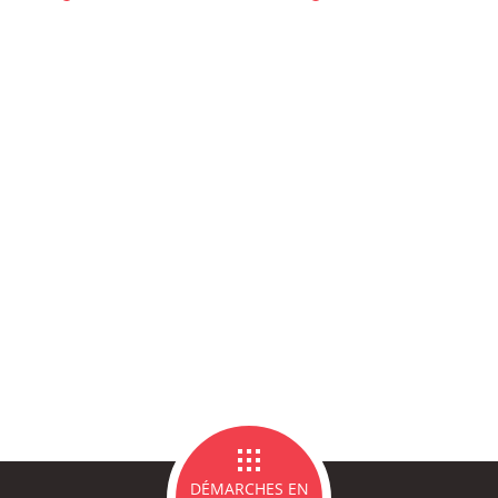
ce Famille
Carte d'identité / Passeports
Naissance et re
d'un en
ge et PACS
Décès
Marchés p
DÉMARCHES EN