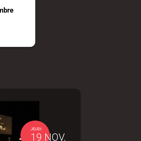
Ombre
JEUDI
19 NOV.