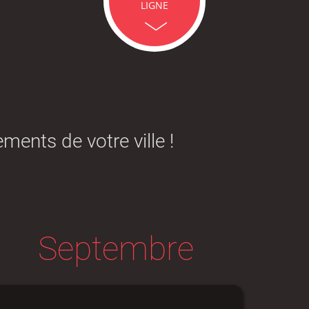
LIGNE
icipales en lignes
Demande d'occupation de
ACCEO - Access
l'espace public
guichets munic
sourds et mal
ments de votre ville !
 de panneaux
Offres d'emploi
Pré-déclarer u
troniques
Septembre