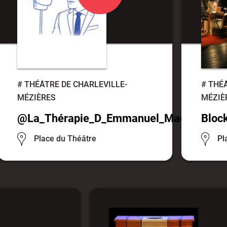
#
THÉÂTRE DE CHARLEVILLE-
#
THÉÂ
MÉZIÈRES
MÉZIÈ
@La_Thérapie_D_Emmanuel_Macron
Bloc
Place du Théâtre
Pl