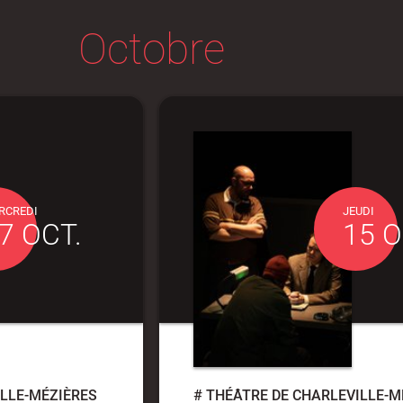
Octobre
RCREDI
JEUDI
7 OCT.
15 O
LLE-MÉZIÈRES
#
THÉÂTRE DE CHARLEVILLE-M