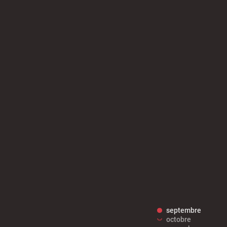
ibilité des
Guichet numérique des
ipaux pour
autorisations d'urbanisme
entendants
n sinistre
Mon logement sécurisé
septembre
octobre