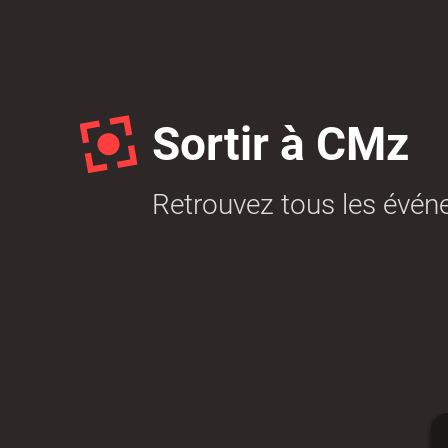
Budget participatif
Archives mun
Sortir à CMz
Retrouvez tous les événe
Portail vie associative
Demande
élec