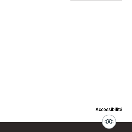
connaissance
Actes d'état civil
fant
ublics
Signaler un problème sur
Accessibilité
l'espace public