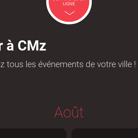
LIGNE
icipales en lignes
Demande d'occupation de
ACCEO - Access
l'espace public
guichets munic
sourds et mal
ir à CMz
z tous les événements de votre ville !
 de panneaux
Offres d'emploi
Pré-déclarer u
troniques
Août