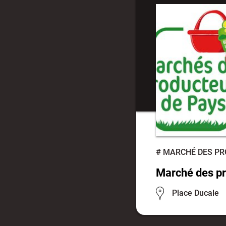
#
MARCHÉ DES PR
Marché des pr
Place Ducale