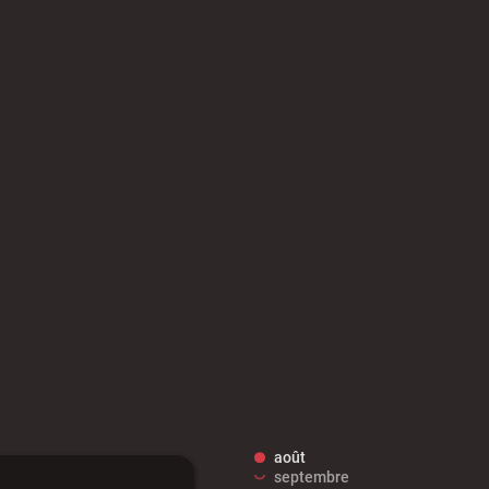
ibilité des
Guichet numérique des
ipaux pour
autorisations d'urbanisme
entendants
n sinistre
Mon logement sécurisé
août
septembre