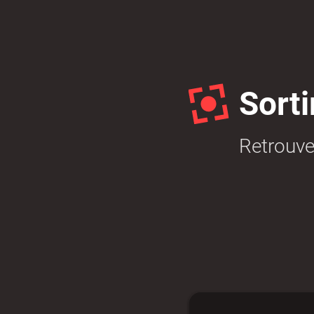
Budget participatif
Archives mun
Sort
Retrouve
Portail vie associative
Demande
élec