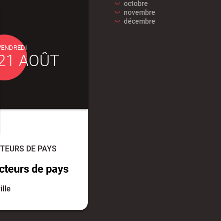
octobre
novembre
décembre
VENDREDI
21 AOÛT
TEURS DE PAYS
cteurs de pays
ille