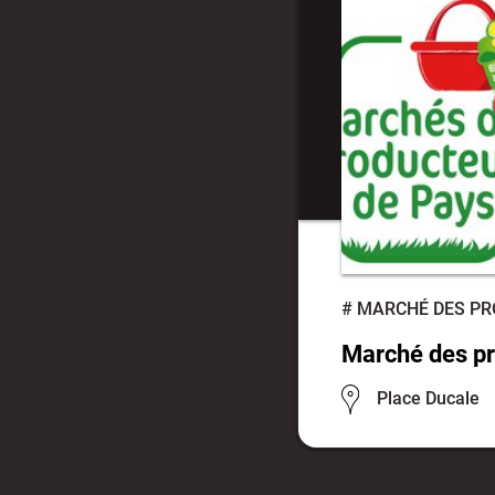
#
MARCHÉ DES PR
Marché des pr
Place Ducale