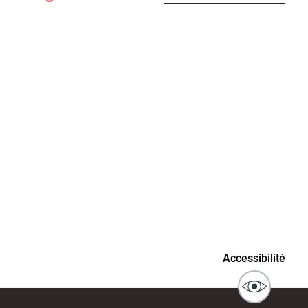
connaissance
Actes d'état civil
fant
ublics
Signaler un problème sur
Accessibilité
l'espace public