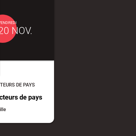
VENDREDI
20 NOV.
TEURS DE PAYS
cteurs de pays
ille