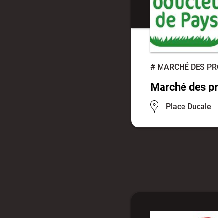
#
MARCHÉ DES PR
Marché des pr
Place Ducale