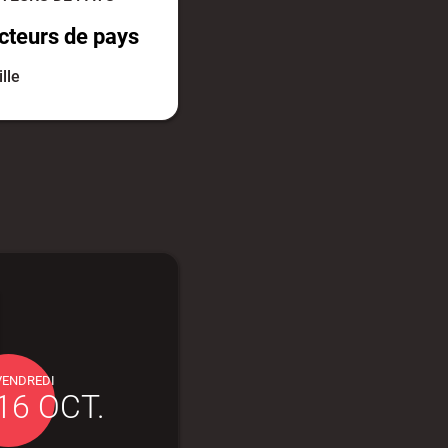
cteurs de pays
ille
VENDREDI
16 OCT.