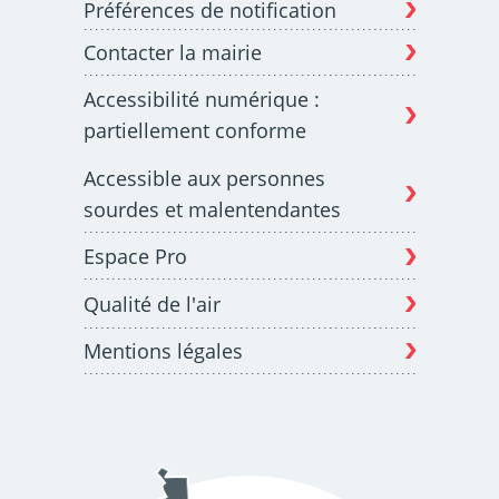
Préférences de notification
Contacter la mairie
Budget participatif
Archives municipales en
Accessibilité numérique :
lignes
partiellement conforme
Accessible aux personnes
sourdes et malentendantes
Espace Pro
Demande d'occupation
ACCEO - Accessibilité
de l'espace public
des guichets municipaux
pour sourds et
Qualité de l'air
malentendants
Mentions légales
Guichet numérique des
Portail vie associative
autorisations