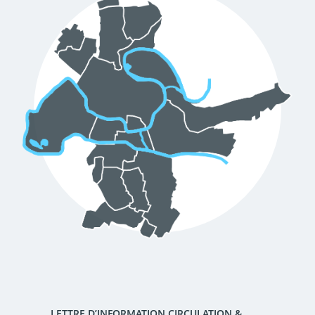
d'urbanisme
Demande de panneaux
Offres d'emploi
électroniques
Pré-déclarer un sinistre
Mon logement sécurisé
LETTRE D’INFORMATION CIRCULATION &