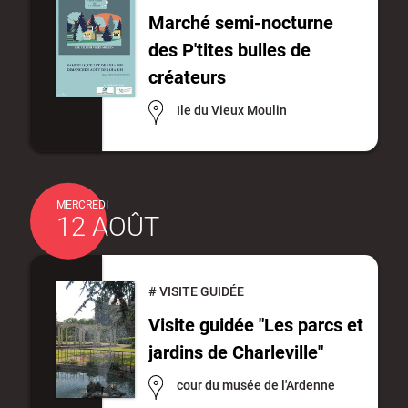
d'urbanisme
Marché semi-nocturne
des P'tites bulles de
créateurs
Ile du Vieux Moulin
Demande de panneaux
Offres d'emploi
électroniques
MERCREDI
12 AOÛT
Pré-déclarer un sinistre
Mon logement sécurisé
#
VISITE GUIDÉE
Visite guidée "Les parcs et
jardins de Charleville"
cour du musée de l'Ardenne