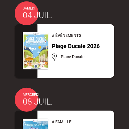
SAMEDI
04 JUIL.
Actes d'état civil
Citoyenneté
#
ÉVÉNEMENTS
Plage Ducale 2026
Place Ducale
Mariage et PACS
Décès
MERCREDI
08 JUIL.
Marchés publics
Signaler un problème sur
l'espace public
#
FAMILLE