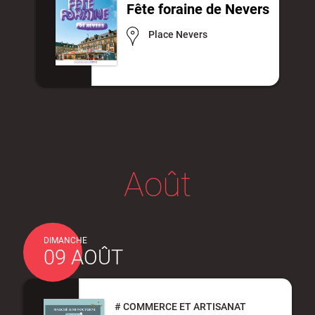
Fête foraine de Nevers
Place Nevers
Budget participatif
Archives municipales en
lignes
Demande d'occupation
ACCEO - Accessibilité
Août
de l'espace public
des guichets municipaux
pour sourds et
malentendants
DIMANCHE
09 AOÛT
Guichet numérique des
Portail vie associative
autorisations
#
COMMERCE ET ARTISANAT