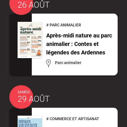
26 AOÛT
#
PARC ANIMALIER
Après-midi nature au parc
animalier : Contes et
légendes des Ardennes
Parc animalier
SAMEDI
29 AOÛT
#
COMMERCE ET ARTISANAT