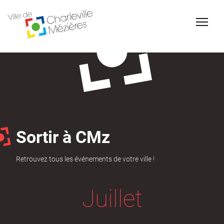
Accessibilité
Billetterie Théâtre
Espace Famille
Sortir à CMz
Retrouvez tous les événements de votre ville !
Carte d'identité /
Naissance et
Juillet
Passeports
reconnaissance d'un
enfant