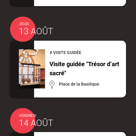
JEUDI
13 AOÛT
#
VISITE GUIDÉE
Visite guidée "Trésor d’art
sacré"
Place de la Basilique
VENDREDI
14 AOÛT