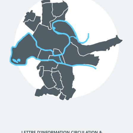
d'urbanisme
Demande de panneaux
Offres d'emploi
électroniques
Pré-déclarer un sinistre
Mon logement sécurisé
LETTRE D’INFORMATION CIRCULATION &