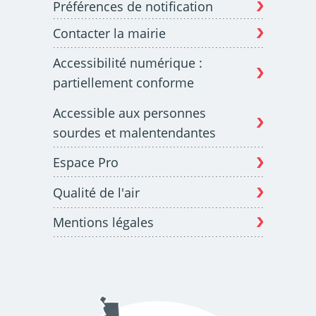
Préférences de notification
Contacter la mairie
Budget participatif
Archives municipales en
Accessibilité numérique :
lignes
partiellement conforme
Accessible aux personnes
sourdes et malentendantes
Espace Pro
Demande d'occupation
ACCEO - Accessibilité
de l'espace public
des guichets municipaux
pour sourds et
Qualité de l'air
malentendants
Mentions légales
Guichet numérique des
Portail vie associative
autorisations