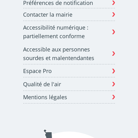
Préférences de notification
Contacter la mairie
Budget participatif
Archives municipales en
Accessibilité numérique :
lignes
partiellement conforme
Accessible aux personnes
sourdes et malentendantes
Espace Pro
Demande d'occupation
ACCEO - Accessibilité
de l'espace public
des guichets municipaux
pour sourds et
Qualité de l'air
malentendants
Mentions légales
Guichet numérique des
Portail vie associative
autorisations