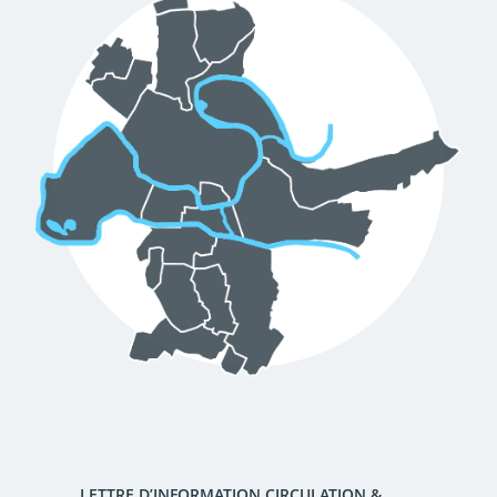
d'urbanisme
Demande de panneaux
Offres d'emploi
électroniques
Pré-déclarer un sinistre
Mon logement sécurisé
LETTRE D’INFORMATION CIRCULATION &