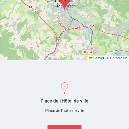
d'urbanisme
Demande de panneaux
Offres d'emploi
électroniques
Leaflet
|
©
Un zéro un
Pré-déclarer un sinistre
Mon logement sécurisé
Place de l'Hôtel de ville
Place de l'hôtel de ville