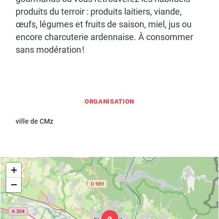
produits du terroir : produits laitiers, viande,
œufs, légumes et fruits de saison, miel, jus ou
encore char­cu­te­rie arden­naise. À consom­mer
Budget participatif
Archives municipales en
lignes
sans modé­ra­tion !
ORGANISATION
Demande d'occupation
ACCEO - Accessibilité
de l'espace public
des guichets municipaux
ville de CMz
pour sourds et
malentendants
+
−
Guichet numérique des
Portail vie associative
autorisations