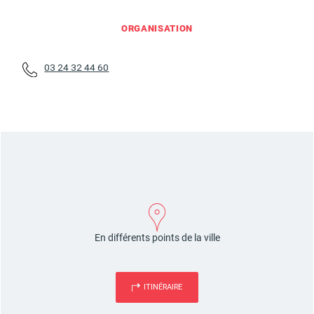
ORGANISATION
Budget participatif
Archives municipales en
lignes
03 24 32 44 60
Demande d'occupation
ACCEO - Accessibilité
de l'espace public
des guichets municipaux
pour sourds et
malentendants
En différents points de la ville
ITINÉRAIRE
Guichet numérique des
Portail vie associative
autorisations