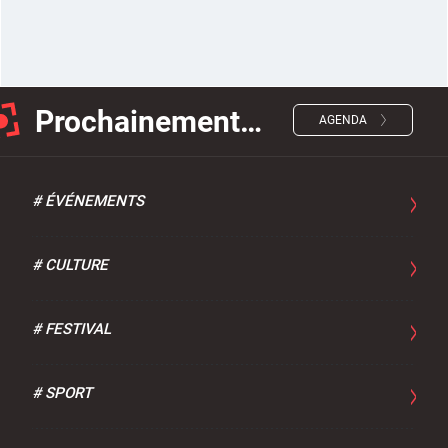
d'urbanisme
Prochainement…
AGENDA
Demande de panneaux
Offres d'emploi
électroniques
#
ÉVÉNEMENTS
#
CULTURE
Pré-déclarer un sinistre
Mon logement sécurisé
#
FESTIVAL
#
SPORT