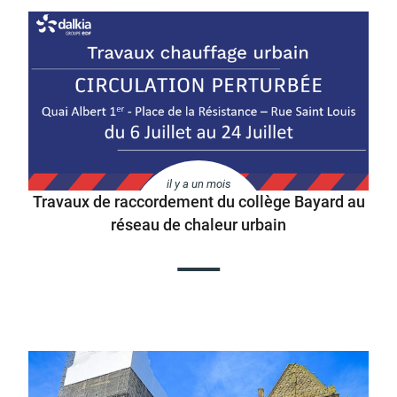
Budget participatif
Archives municipales en
lignes
il y a un mois
Travaux de raccordement du collège Bayard au
Demande d'occupation
ACCEO - Accessibilité
de l'espace public
des guichets municipaux
réseau de chaleur urbain
pour sourds et
malentendants
Guichet numérique des
Portail vie associative
autorisations