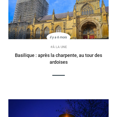
d'urbanisme
il y a 6 mois
Demande de panneaux
Offres d'emploi
électroniques
#
À LA UNE
Basilique : après la charpente, au tour des
ardoises
Pré-déclarer un sinistre
Mon logement sécurisé