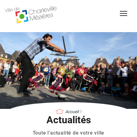
Accessibilité
Billetterie Théâtre
Espace Famille
Carte d'identité /
Naissance et
Accueil
Passeports
reconnaissance d'un
Actualités
enfant
Toute l'actualité de votre ville