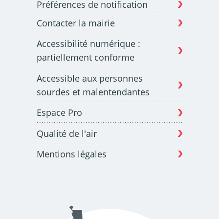
Préférences de notification
Contacter la mairie
Budget participatif
Archives municipales en
Accessibilité numérique :
lignes
partiellement conforme
Accessible aux personnes
sourdes et malentendantes
Espace Pro
Demande d'occupation
ACCEO - Accessibilité
de l'espace public
des guichets municipaux
pour sourds et
Qualité de l'air
malentendants
Mentions légales
Guichet numérique des
Portail vie associative
autorisations