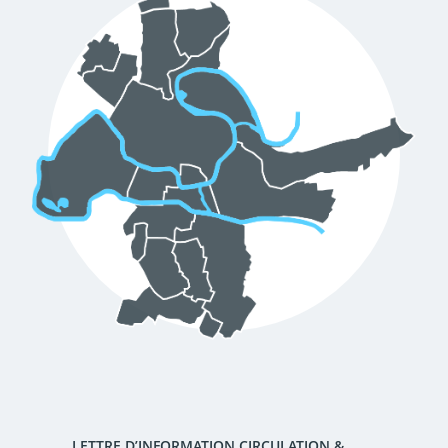
d'urbanisme
Demande de panneaux
Offres d'emploi
électroniques
Pré-déclarer un sinistre
Mon logement sécurisé
LETTRE D’INFORMATION CIRCULATION &