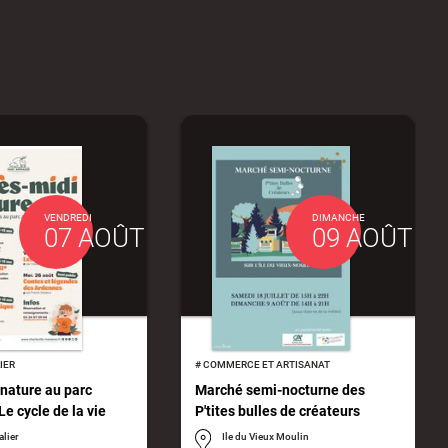
VENDREDI
DIMANCHE
07 AOÛT
09 AOÛT
IER
#
COMMERCE ET ARTISANAT
nature au parc
Marché semi-nocturne des
Le cycle de la vie
P'tites bulles de créateurs
alier
Ile du Vieux Moulin