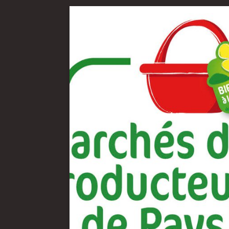
Portail vie associative
Demande
élec