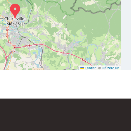
Leaflet
|
©
Un zéro un