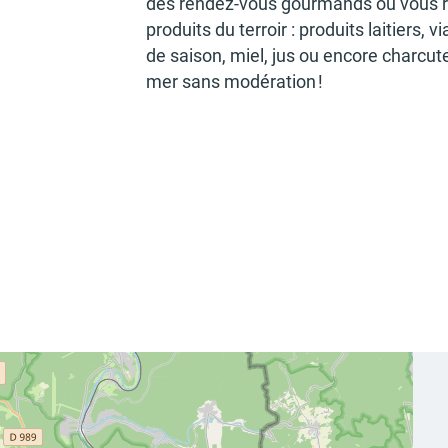
des rendez-vous gour­mands où vous ret
produits du terroir : produits laitiers, 
de saison, miel, jus ou encore char­cu­t
mer sans modé­ra­tion !