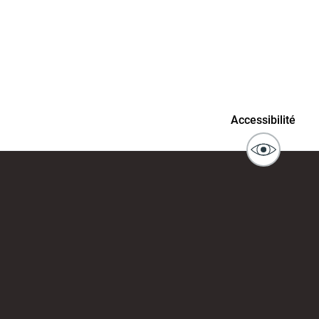
connaissance
Actes d'état civil
fant
ublics
Signaler un problème sur
Accessibilité
l'espace public
ibilité des
Guichet numérique des
ipaux pour
autorisations d'urbanisme
entendants