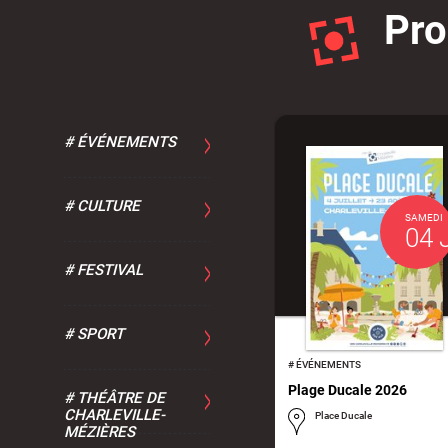
Pr
#
ÉVÉNEMENTS
#
CULTURE
SAMEDI
04 
#
FESTIVAL
#
SPORT
#
ÉVÉNEMENTS
Plage Ducale 2026
#
THÉÂTRE DE
CHARLEVILLE-
Place Ducale
MÉZIÈRES