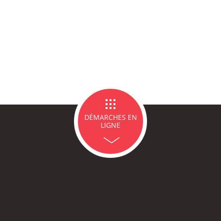
ce Famille
Carte d'identité / Passeports
Naissance et re
d'un en
ge et PACS
Décès
Marchés p
DÉMARCHES EN
LIGNE
icipales en lignes
Demande d'occupation de
ACCEO - Access
l'espace public
guichets munic
sourds et mal