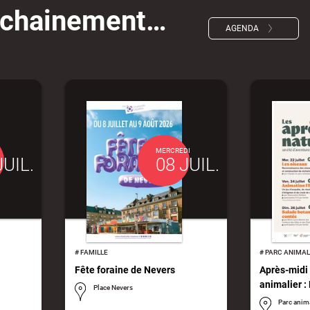
ochainement…
AGENDA
MERCREDI
JUIL.
08 JUIL.
#
FAMILLE
#
PARC ANIMAL
Fête foraine de Nevers
Après-midi 
animalier : 
Place Nevers
Parc anim