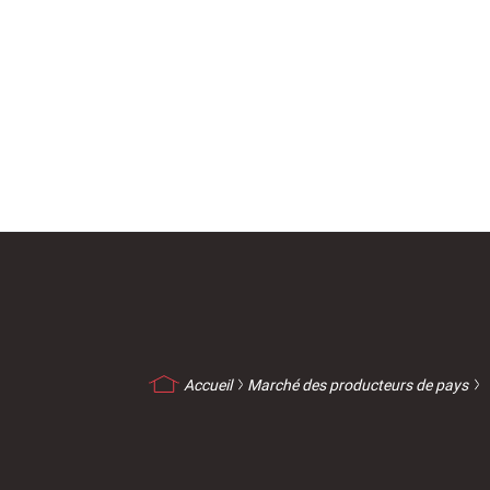
Billetterie Théâtre
Espa
Citoyenneté
Maria
Budget participatif
Archives mun
Accueil
Marché des producteurs de pays