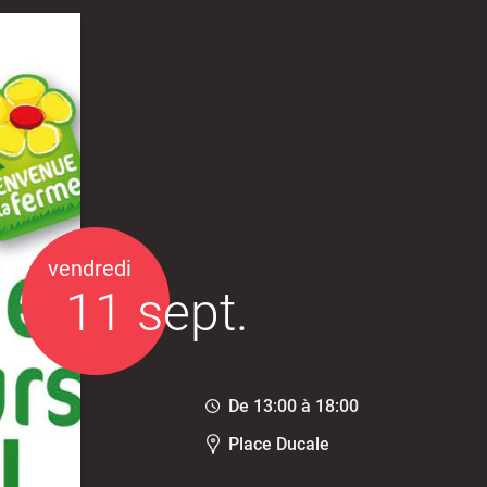
 de panneaux
Offres d'emploi
Pré-déclarer u
troniques
vendredi
11 sept.
De
13:00
à
18:00
Place Ducale