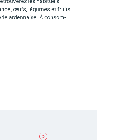
rou­ve­rez les habi­tuels
viande, œufs, légumes et fruits
e­rie arden­naise. À consom­