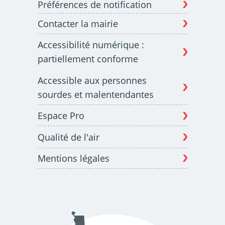
Préférences de notification
Contacter la mairie
Budget participatif
Archives municipales en
Accessibilité numérique :
lignes
partiellement conforme
Accessible aux personnes
sourdes et malentendantes
Espace Pro
Demande d'occupation
ACCEO - Accessibilité
de l'espace public
des guichets municipaux
pour sourds et
Qualité de l'air
malentendants
Mentions légales
Guichet numérique des
Portail vie associative
autorisations