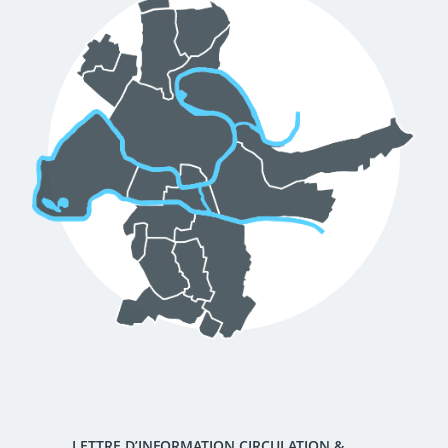
d'urbanisme
Demande de panneaux
Offres d'emploi
électroniques
Pré-déclarer un sinistre
Mon logement sécurisé
LETTRE D’INFORMATION CIRCULATION &