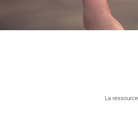
Portail vie associative
Demande
élec
La ressource