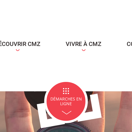
ce Famille
Carte d'identité / Passeports
Naissance et re
d'un en
ÉCOUVRIR CMZ
VIVRE À CMZ
C
ge et PACS
Décès
Marchés p
DÉMARCHES EN
LIGNE
icipales en lignes
Demande d'occupation de
ACCEO - Access
l'espace public
guichets munic