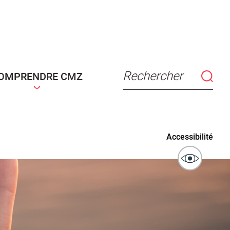
connaissance
Actes d'état civil
fant
Rechercher
OMPRENDRE CMZ
ublics
Signaler un problème sur
Accessibilité
l'espace public
ibilité des
Guichet numérique des
ipaux pour
autorisations d'urbanisme