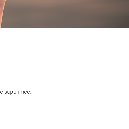
entendants
n sinistre
Mon logement sécurisé
té supprimée.