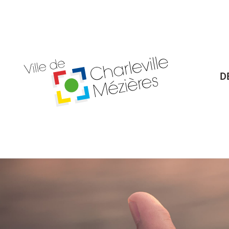
Billetterie Théâtre
Espa
D
Citoyenneté
Maria
Budget participatif
Archives mun