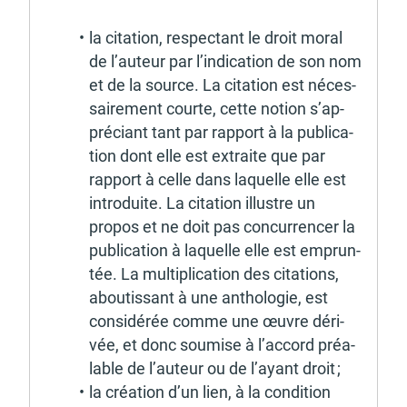
la cita­tion, respec­tant le droit moral 
de l’au­teur par l’in­di­ca­tion de son nom 
et de la source. La cita­tion est néces­
sai­re­ment courte, cette notion s’ap­
pré­ciant tant par rapport à la publi­ca­
tion dont elle est extraite que par 
rapport à celle dans laquelle elle est 
intro­duite. La cita­tion illustre un 
propos et ne doit pas concur­ren­cer la 
publi­ca­tion à laquelle elle est emprun­
tée. La multi­pli­ca­tion des cita­tions, 
abou­tis­sant à une antho­lo­gie, est 
consi­dé­rée comme une œuvre déri­
vée, et donc soumise à l’ac­cord préa­
lable de l’au­teur ou de l’ayant droit ; 
la créa­tion d’un lien, à la condi­tion 