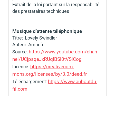
Extrait de la loi portant sur la respon­sa­bi­lité 
des pres­ta­taires tech­niques
Musique d’at­tente télé­pho­nique
Titre:  Lovely Swind­ler
Auteur: Amarià
https://www.youtube.com/chan­
Source: 
nel/UCjpsqeJx­RUqIBSl0tVSl­Cog
https://crea­ti­ve­com­
Licence: 
mons.org/licenses/by/3.0/deed.fr
https://www.aubout­du­
Télé­char­ge­ment: 
fil.com