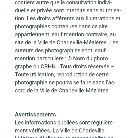
d'urbanisme
contient autre que la consul­ta­tion indi­vi­
duelle et privée sont inter­dits sans auto­ri­sa­
tion. Les droits affé­rents aux illus­tra­tions et 
photo­gra­phies conte­nues dans ce site 
appar­tiennent, sauf mention contraire, au 
site de la Ville de Char­le­ville-Mézières. Les 
Demande de panneaux
Offres d'emploi
électroniques
auteurs des photo­gra­phies sont, sauf 
mention parti­cu­lière : © Nom du photo­
graphe ou CRHN . Tous droits réser­vés – 
Toute utili­sa­tion, repro­duc­tion de cette 
photo­gra­phie ne pourra se faire sans l’ac­
cord de la Ville de Char­le­ville-Mézières. 
Pré-déclarer un sinistre
Mon logement sécurisé
Aver­tis­se­ments 
Les infor­ma­tions publiées sont régu­liè­re­
ment véri­fiées. La Ville de Char­le­ville-