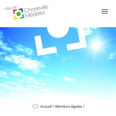
Accessibilité
Billetterie Théâtre
Espace Famille
Carte d'identité /
Naissance et
Passeports
reconnaissance d'un
enfant
Accueil
Mentions légales