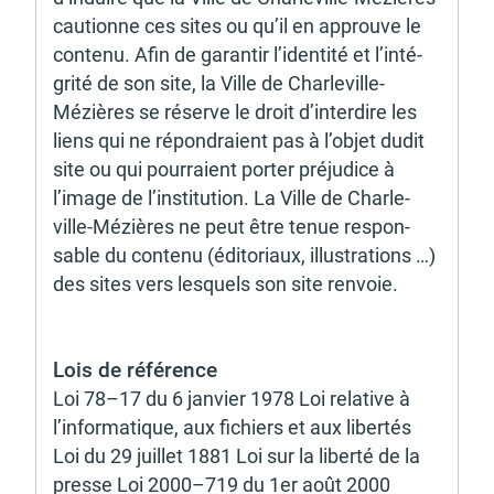
cautionne ces sites ou qu’il en approuve le 
contenu. Afin de garan­tir l’iden­tité et l’in­té­
grité de son site, la Ville de Char­le­ville-
Mézières se réserve le droit d’in­ter­dire les 
liens qui ne répon­draient pas à l’objet dudit 
site ou qui pour­raient porter préju­dice à 
l’image de l’ins­ti­tu­tion. La Ville de Char­le­
ville-Mézières ne peut être tenue respon­
sable du contenu (édito­riaux, illus­tra­tions …) 
des sites vers lesquels son site renvoie. 
Lois de réfé­rence
Loi 78–17 du 6 janvier 1978 Loi rela­tive à 
l’in­for­ma­tique, aux fichiers et aux liber­tés 
Loi du 29 juillet 1881 Loi sur la liberté de la 
presse Loi 2000–719 du 1er août 2000 