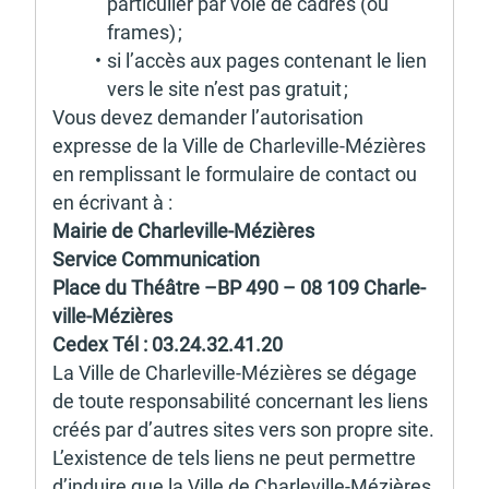
parti­cu­lier par voie de cadres (ou 
frames) ; 
si l’ac­cès aux pages conte­nant le lien 
vers le site n’est pas gratuit ;
Vous devez deman­der l’au­to­ri­sa­tion 
expresse de la Ville de Char­le­ville-Mézières 
en remplis­sant le formu­laire de contact ou 
en écri­vant à : 
Mairie de Char­le­ville-Mézières 
Service Commu­ni­ca­tion 
Place du Théâtre –BP 490 – 08 109 Char­le­
ville-Mézières 
Cedex Tél : 03.24.32.41.20 
La Ville de Char­le­ville-Mézières se dégage 
de toute respon­sa­bi­lité concer­nant les liens 
créés par d’autres sites vers son propre site. 
L’exis­tence de tels liens ne peut permettre 
d’in­duire que la Ville de Char­le­ville-Mézières 