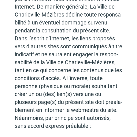
Inter­net. De manière géné­rale, La Ville de 
Char­le­ville-Mézières décline toute respon­sa­
bi­lité à un éven­tuel dommage survenu 
pendant la consul­ta­tion du présent site. 
Dans l’es­prit d’In­ter­net, les liens propo­sés 
vers d’autres sites sont commu­niqués à titre 
indi­ca­tif et ne sauraient enga­ger la respon­
sa­bi­lité de la Ville de Char­le­ville-Mézières, 
tant en ce qui concerne les conte­nus que les 
condi­tions d’ac­cès. A l’in­verse, toute 
personne (physique ou morale) souhai­tant 
créer un ou (des) lien(s) vers une ou 
plusieurs page(s) du présent site doit préa­la­
ble­ment en infor­mer le webmestre du site. 
Néan­moins, par prin­cipe sont auto­ri­sés, 
sans accord express préa­lable : 