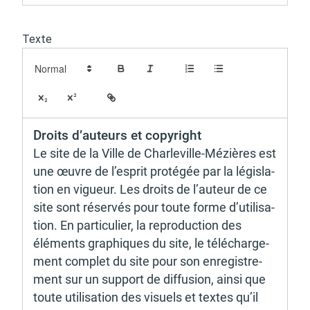
Texte
Budget participatif
Archives municipales en
lignes
Droits d’au­teurs et copy­right 
Le site de la Ville de Char­le­ville-Mézières est 
Demande d'occupation
ACCEO - Accessibilité
une œuvre de l’es­prit proté­gée par la légis­la­
de l'espace public
des guichets municipaux
pour sourds et
tion en vigueur. Les droits de l’au­teur de ce 
malentendants
site sont réser­vés pour toute forme d’uti­li­sa­
tion. En parti­cu­lier, la repro­duc­tion des 
éléments graphiques du site, le télé­char­ge­
ment complet du site pour son enre­gis­tre­
ment sur un support de diffu­sion, ainsi que 
Guichet numérique des
Portail vie associative
toute utili­sa­tion des visuels et textes qu’il 
autorisations