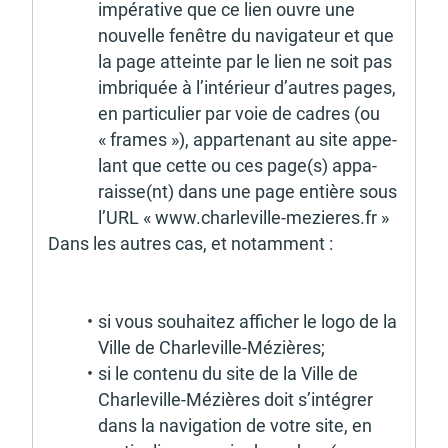
impé­ra­tive que ce lien ouvre une 
nouvelle fenêtre du navi­ga­teur et que 
la page atteinte par le lien ne soit pas 
imbriquée à l’in­té­rieur d’autres pages, 
en parti­cu­lier par voie de cadres (ou 
« frames »), appar­te­nant au site appe­
lant que cette ou ces page(s) appa­
raisse(nt) dans une page entière sous 
l’URL « www.char­le­ville-mezieres.fr » 
Dans les autres cas, et notam­ment : 
si vous souhai­tez affi­cher le logo de la 
Ville de Char­le­ville-Mézières; 
si le contenu du site de la Ville de 
Char­le­ville-Mézières doit s’in­té­grer 
dans la navi­ga­tion de votre site, en 