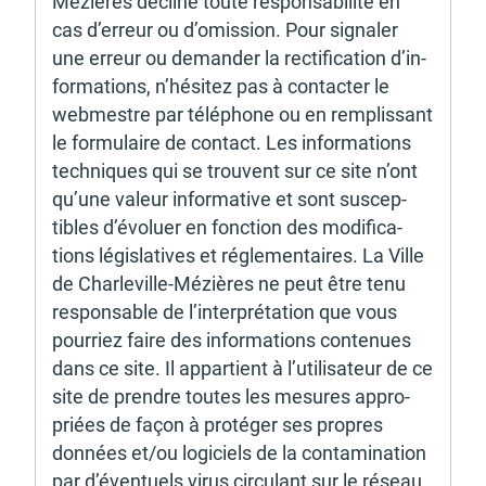
Mézières décline toute respon­sa­bi­lité en 
cas d’er­reur ou d’omis­sion. Pour signa­ler 
une erreur ou deman­der la recti­fi­ca­tion d’in­
for­ma­tions, n’hé­si­tez pas à contac­ter le 
webmestre par télé­phone ou en remplis­sant 
le formu­laire de contact. Les infor­ma­tions 
tech­niques qui se trouvent sur ce site n’ont 
qu’une valeur infor­ma­tive et sont suscep­
tibles d’évo­luer en fonc­tion des modi­fi­ca­
tions légis­la­tives et régle­men­taires. La Ville 
de Char­le­ville-Mézières ne peut être tenu 
respon­sable de l’in­ter­pré­ta­tion que vous 
pour­riez faire des infor­ma­tions conte­nues 
dans ce site. Il appar­tient à l’uti­li­sa­teur de ce 
site de prendre toutes les mesures appro­
priées de façon à proté­ger ses propres 
données et/ou logi­ciels de la conta­mi­na­tion 
par d’éven­tuels virus circu­lant sur le réseau 