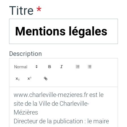
Titre
Actes d'état civil
Citoyenneté
Description
Mariage et PACS
Décès
www.char­le­ville-mezieres.fr est le 
site de la Ville de Char­le­ville-
Marchés publics
Signaler un problème sur
l'espace public
Mézières 
Direc­teur de la publi­ca­tion : le maire