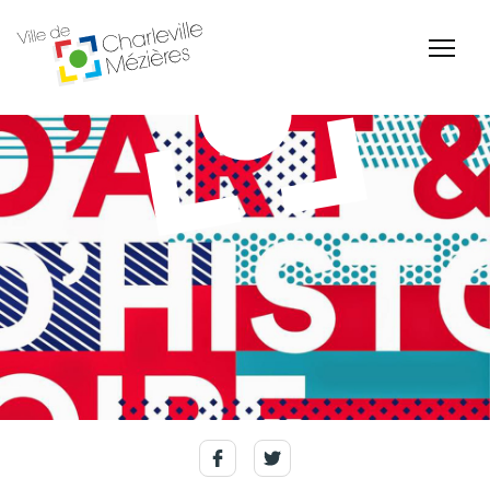
Accessibilité
Billetterie Théâtre
Espace Famille
Carte d'identité /
Naissance et
Passeports
reconnaissance d'un
enfant