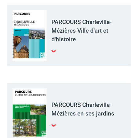
PARCOURS Charleville-
Budget participatif
Archives municipales en
lignes
Mézières Ville d'art et
d'histoire
Demande d'occupation
ACCEO - Accessibilité
de l'espace public
des guichets municipaux
pour sourds et
malentendants
PARCOURS Charleville-
Mézières en ses jardins
Guichet numérique des
Portail vie associative
autorisations