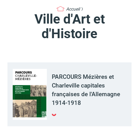
Accueil
Ville d'Art et
Actes d'état civil
Citoyenneté
d'Histoire
Mariage et PACS
Décès
PARCOURS Mézières et
Charleville capitales
françaises de l'Allemagne
1914-1918
Marchés publics
Signaler un problème sur
l'espace public