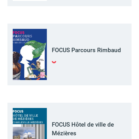
d'urbanisme
Demande de panneaux
Offres d'emploi
FOCUS Parcours Rimbaud
électroniques
Pré-déclarer un sinistre
Mon logement sécurisé
FOCUS Hôtel de ville de
Mézières