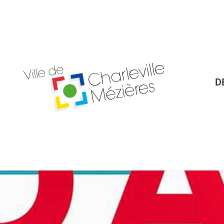
Billetterie Théâtre
Espa
D
Citoyenneté
Maria