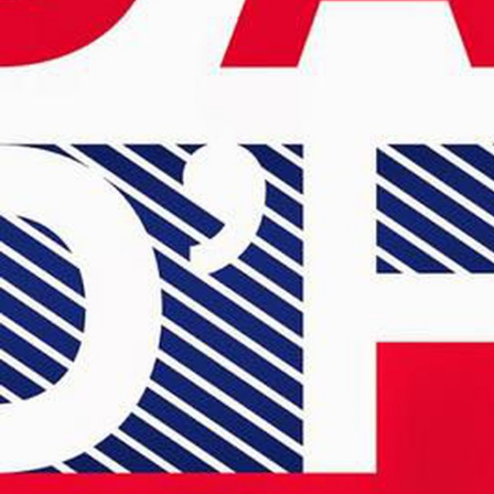
Budget participatif
Archives mun
Portail vie associative
Demande
élec