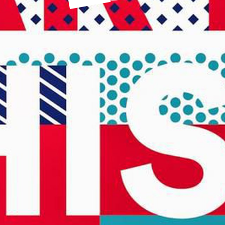
icipales en lignes
Demande d'occupation de
ACCEO - Access
l'espace public
guichets munic
sourds et mal
 de panneaux
Offres d'emploi
Pré-déclarer u
troniques