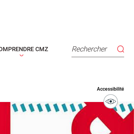
connaissance
Actes d'état civil
fant
Rechercher
OMPRENDRE CMZ
ublics
Signaler un problème sur
Accessibilité
l'espace public