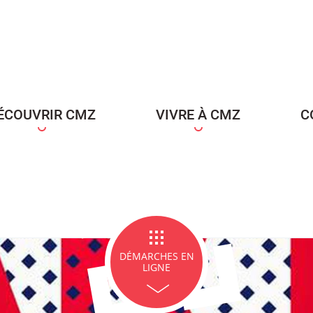
ce Famille
Carte d'identité / Passeports
Naissance et re
d'un en
ÉCOUVRIR CMZ
VIVRE À CMZ
C
ge et PACS
Décès
Marchés p
DÉMARCHES EN
LIGNE