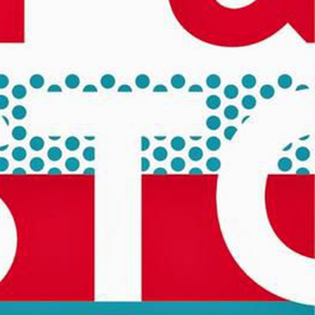
ibilité des
Guichet numérique des
ipaux pour
autorisations d'urbanisme
entendants
n sinistre
Mon logement sécurisé