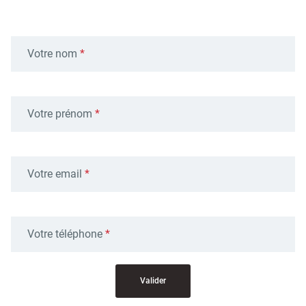
d'urbanisme
Votre nom
Demande de panneaux
Offres d'emploi
électroniques
Votre prénom
Votre email
Pré-déclarer un sinistre
Mon logement sécurisé
Votre téléphone