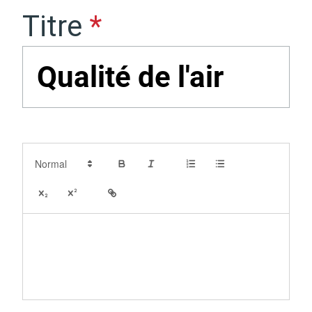
Titre
Actes d'état civil
Citoyenneté
Mariage et PACS
Décès
Description
Marchés publics
Signaler un problème sur
l'espace public