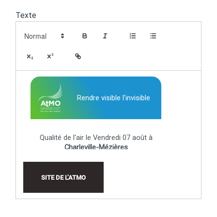
Texte
Budget participatif
Archives municipales en
lignes
Demande d'occupation
ACCEO - Accessibilité
de l'espace public
des guichets municipaux
pour sourds et
malentendants
SITE DE L’ATMO
Guichet numérique des
Portail vie associative
autorisations