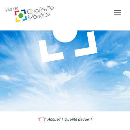
Accessibilité
Billetterie Théâtre
Espace Famille
Carte d'identité /
Naissance et
Passeports
reconnaissance d'un
enfant
Accueil
Qualité de l'air