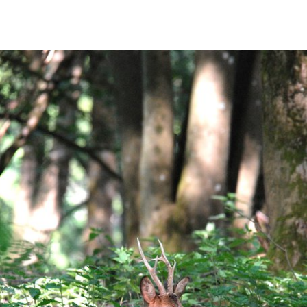
d'urbanisme
Demande de panneaux
Offres d'emploi
électroniques
Pré-déclarer un sinistre
Mon logement sécurisé