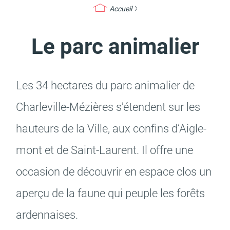
Accueil
Le parc animalier
Actes d'état civil
Citoyenneté
Les 34 hectares du parc anima­lier de
Char­le­ville-Mézières s’étendent sur les
Mariage et PACS
Décès
hauteurs de la Ville, aux confins d’Ai­gle­
mont et de Saint-Laurent. Il offre une
occa­sion de décou­vrir en espace clos un
Marchés publics
Signaler un problème sur
aperçu de la faune qui peuple les forêts
l'espace public
arden­naises.