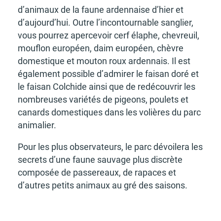
d’ani­maux de la faune arden­naise d’hier et
d’aujour­d’hui. Outre l’in­con­tour­nable sanglier,
vous pour­rez aper­ce­voir cerf élaphe, chevreuil,
mouflon euro­péen, daim euro­péen, chèvre
domes­tique et mouton roux arden­nais. Il est
égale­ment possible d’ad­mi­rer le faisan doré et
le faisan Colchide ainsi que de redé­cou­vrir les
nombreuses varié­tés de pigeons, poulets et
canards domes­tiques dans les volières du parc
anima­lier.
Pour les plus obser­va­teurs, le parc dévoi­lera les
secrets d’une faune sauvage plus discrète
compo­sée de passe­reaux, de rapaces et
d’autres petits animaux au gré des saisons.