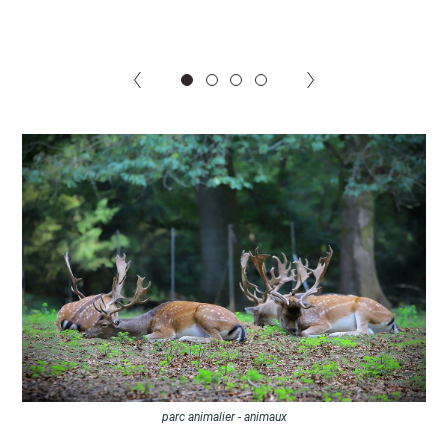
Budget participatif
Archives municipales en
lignes
Demande d'occupation
ACCEO - Accessibilité
de l'espace public
des guichets municipaux
pour sourds et
malentendants
parc animalier - animaux
Guichet numérique des
Portail vie associative
autorisations