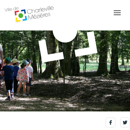
Accessibilité
Billetterie Théâtre
Espace Famille
Carte d'identité /
Naissance et
Passeports
reconnaissance d'un
enfant