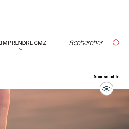
connaissance
Actes d'état civil
fant
Rechercher
OMPRENDRE CMZ
ublics
Signaler un problème sur
Accessibilité
l'espace public
ibilité des
Guichet numérique des
ipaux pour
autorisations d'urbanisme