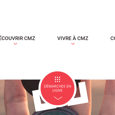
ce Famille
Carte d'identité / Passeports
Naissance et re
d'un en
ÉCOUVRIR CMZ
VIVRE À CMZ
C
ge et PACS
Décès
Marchés p
DÉMARCHES EN
LIGNE
icipales en lignes
Demande d'occupation de
ACCEO - Access
l'espace public
guichets munic