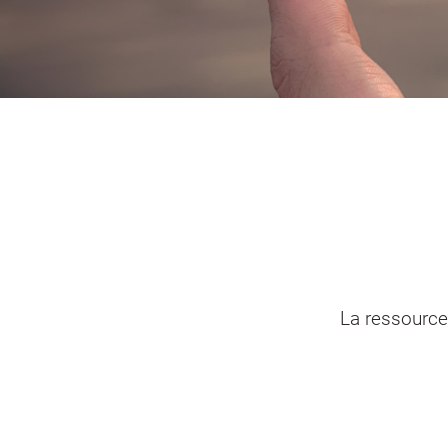
Portail vie associative
Demande
élec
La ressource