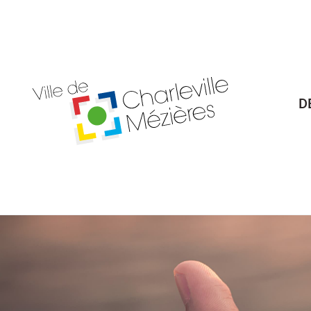
Billetterie Théâtre
Espa
D
Citoyenneté
Maria
Budget participatif
Archives mun