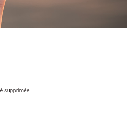
entendants
n sinistre
Mon logement sécurisé
té supprimée.