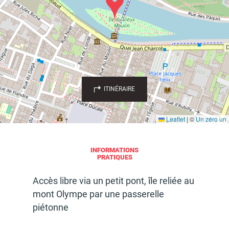
d'urbanisme
Demande de panneaux
Offres d'emploi
électroniques
ITINÉRAIRE
Leaflet
|
©
Un zéro un
INFORMATIONS
Pré-déclarer un sinistre
Mon logement sécurisé
PRATIQUES
Accès libre via un petit pont, île reliée au
mont Olympe par une passe­relle
piétonne