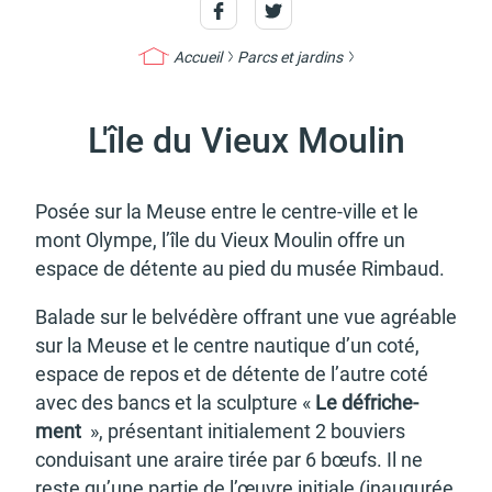
Accueil
Parcs et jardins
Actes d'état civil
Citoyenneté
L'île du Vieux Moulin
Posée sur la Meuse entre le centre-ville et le
mont Olympe, l’île du Vieux Moulin offre un
Mariage et PACS
Décès
espace de détente au pied du musée Rimbaud.
Balade sur le belvé­dère offrant une vue agréable
sur la Meuse et le centre nautique d’un coté,
espace de repos et de détente de l’autre coté
avec des bancs et la sculp­ture «
Le défri­che­
Marchés publics
Signaler un problème sur
l'espace public
ment
», présen­tant initia­le­ment 2 bouviers
condui­sant une araire tirée par 6 bœufs. Il ne
reste qu’une partie de l’œuvre initiale (inau­gu­rée