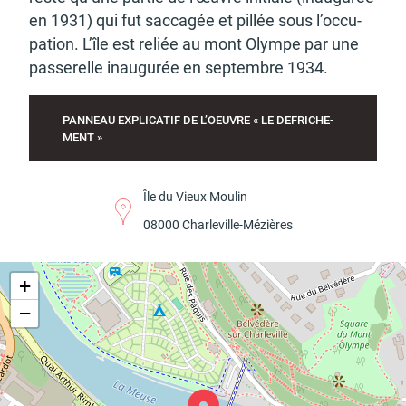
en 1931) qui fut sacca­gée et pillée sous l’oc­cu­
pa­tion. L’île est reliée au mont Olympe par une
passe­relle inau­gu­rée en septembre 1934.
Budget participatif
Archives municipales en
lignes
PANNEAU EXPLI­CA­TIF DE L’OEUVRE « LE DEFRI­CHE­
MENT »
Île du Vieux Moulin
Demande d'occupation
ACCEO - Accessibilité
de l'espace public
des guichets municipaux
08000 Char­le­ville-Mézières
pour sourds et
malentendants
+
−
Guichet numérique des
Portail vie associative
autorisations