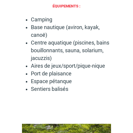
ÉQUIPEMENTS :
Camping
Base nautique (aviron, kayak,
canoë)
Centre aqua­tique (piscines, bains
bouillon­nants, sauna, sola­rium,
jacuz­zis)
Aires de jeux/sport/pique-nique
Port de plai­sance
Espace pétanque
Sentiers bali­sés