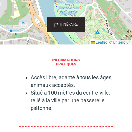
d'urbanisme
ITINÉRAIRE
Leaflet
|
©
Un zéro un
Demande de panneaux
Offres d'emploi
électroniques
INFORMATIONS
PRATIQUES
Accès libre, adapté à tous les âges,
animaux accep­tés.
Pré-déclarer un sinistre
Mon logement sécurisé
Situé à 100 mètres du centre-ville,
relié à la ville par une passe­relle
piétonne.