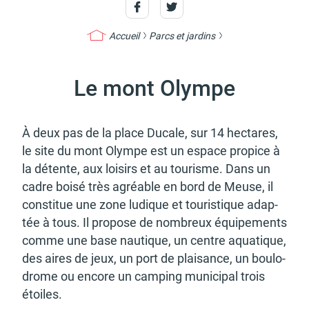
Accueil
Parcs et jardins
Actes d'état civil
Citoyenneté
Le mont Olympe
À deux pas de la place Ducale, sur 14 hectares,
le site du mont Olympe est un espace propice à
Mariage et PACS
Décès
la détente, aux loisirs et au tourisme. Dans un
cadre boisé très agréable en bord de Meuse, il
consti­tue une zone ludique et touris­tique adap­
tée à tous. Il propose de nombreux équi­pe­ments
comme une base nautique, un centre aqua­tique,
Marchés publics
Signaler un problème sur
des aires de jeux, un port de plai­sance, un boulo­
l'espace public
drome ou encore un camping muni­ci­pal trois
étoiles.