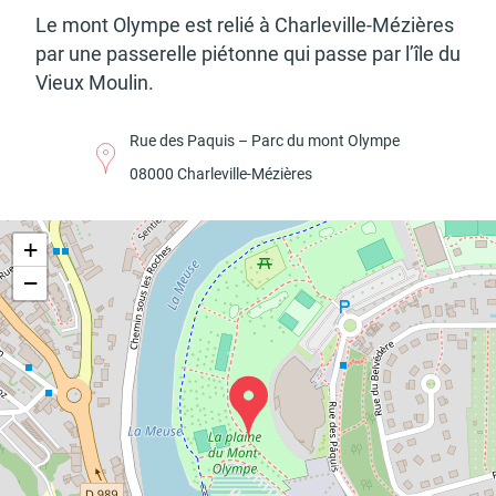
Le mont Olympe est relié à Char­le­ville-Mézières
par une passe­relle piétonne qui passe par l’île du
Vieux Moulin.
Budget participatif
Archives municipales en
lignes
Rue des Paquis – Parc du mont Olympe
08000 Char­le­ville-Mézières
+
Demande d'occupation
ACCEO - Accessibilité
de l'espace public
des guichets municipaux
−
pour sourds et
malentendants
Guichet numérique des
Portail vie associative
autorisations