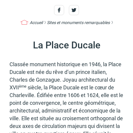
Accueil
Sites et monuments remarquables
Actes d'état civil
Citoyenneté
La Place Ducale
Clas­­­­­­­­­­­­­­sée monu­­­­­­­­­­­­­­ment histo­­­­­­­­­­­­­­rique en 1946, la Place
Mariage et PACS
Décès
Ducale est née du rêve d’un prince italien,
Charles de Gonzague. Joyau archi­­­­­­­­­­­­­­tec­­­­­­­­­­­­­­tu­­­­­­­­­­­­­­ral du
ème
XVII
siècle, la Place Ducale est le cœur de
Char­­­­­­­­­­­­­­le­­­­­­­­­­­­­­ville. Édifiée entre 1606 et 1624, elle est le
point de conver­­­­­­­­­­­­­­gence, le centre géomé­­­­­­­­­­­­­­trique,
Marchés publics
Signaler un problème sur
archi­­­­­­­­­­­­­­tec­­­­­­­­­­­­­­tu­­­­­­­­­­­­­­ral, admi­­­­­­­­­­­­­­nis­­­­­­­­­­­­­­tra­­­­­­­­­­­­­­tif et écono­­­­­­­­­­­­­­mique de la
l'espace public
ville. Elle est située au croi­­­­­­­­­­­­­­se­­­­­­­­­­­­­­ment ortho­­­­­­­­­­­­­­go­­­­­­­­­­­­­­nal de
deux axes de circu­­­­­­­­­­­­­­la­­­­­­­­­­­­­­tion majeurs qui divisent la