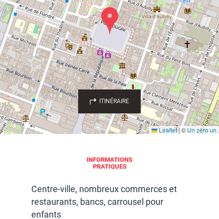
d'urbanisme
Demande de panneaux
Offres d'emploi
électroniques
ITINÉRAIRE
Leaflet
|
©
Un zéro un
Pré-déclarer un sinistre
Mon logement sécurisé
INFORMATIONS
PRATIQUES
Centre-ville, nombreux commerces et
restau­­­­­­­­­­­­­­rants, bancs, carrou­­­­­­­­­­­­­­sel pour
enfants