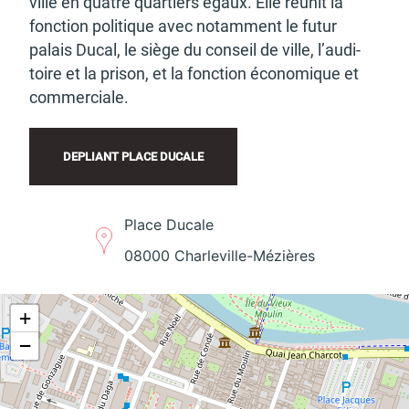
ville en quatre quar­­­­­­­­­­­­­­tiers égaux. Elle réunit la
fonc­­­­­­­­­­­­­­tion poli­­­­­­­­­­­­­­tique avec notam­­­­­­­­­­­­­­ment le futur
palais Ducal, le siège du conseil de ville, l’au­­­­­­­­­­­­­di­­­­­­­­­­­­­­
Budget participatif
Archives municipales en
toire et la prison, et la fonc­­­­­­­­­­­­­­tion écono­­­­­­­­­­­­­­mique et
lignes
commer­­­­­­­­­­­­­­ciale.
DEPLIANT PLACE DUCALE
Demande d'occupation
ACCEO - Accessibilité
Place Ducale
de l'espace public
des guichets municipaux
pour sourds et
08000 Char­­­­­­­­­­­­­­le­­­­­­­­­­­­­­ville-Mézières
malentendants
+
−
Guichet numérique des
Portail vie associative
autorisations