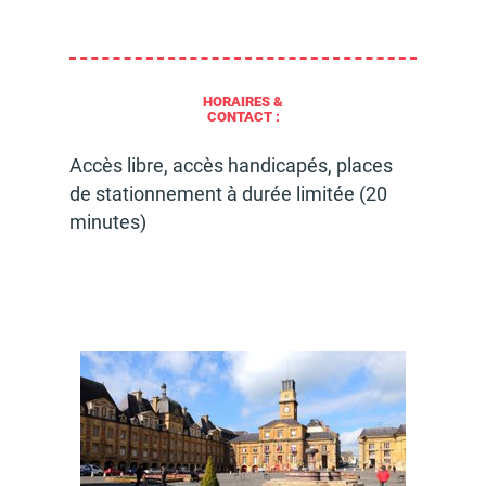
HORAIRES &
CONTACT :
Accès libre, accès handi­­­­­­­­­­­­­­ca­­­­­­­­­­­­­­pés, places
de station­­­­­­­­­­­­­­ne­­­­­­­­­­­­­­ment à durée limi­­­­­­­­­­­­­­tée (20
minutes)