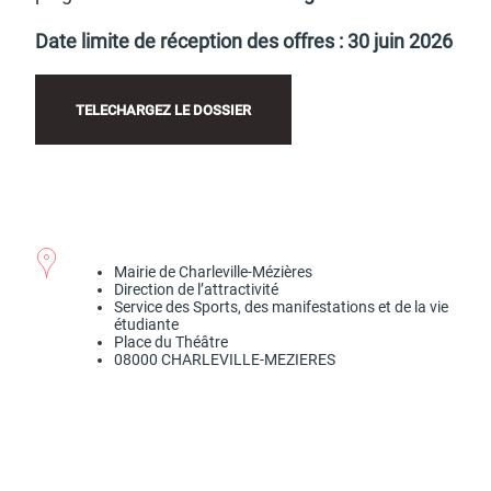
Date limite de récep­tion des offres : 30 juin 2026
Budget participatif
Archives municipales en
lignes
TELE­CHAR­GEZ LE DOSSIER
Demande d'occupation
ACCEO - Accessibilité
de l'espace public
des guichets municipaux
Mairie de Char­le­ville-Mézières
pour sourds et
Direc­tion de l’at­trac­ti­vité
malentendants
Service des Sports, des mani­fes­ta­tions et de la vie
étudiante
Place du Théâtre
08000 CHAR­LE­VILLE-MEZIERES
Guichet numérique des
Portail vie associative
autorisations