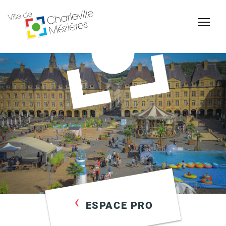
Accessibilité
Billetterie Théâtre
Espace Famille
Carte d'identité /
Naissance et
Passeports
reconnaissance d'un
enfant
ESPACE PRO