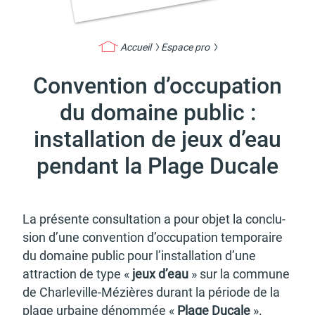
Accueil
Espace pro
Actes d'état civil
Citoyenneté
Convention d’occupation
du domaine public :
installation de jeux d’eau
pendant la Plage Ducale
Mariage et PACS
Décès
La présente consul­ta­tion a pour objet la conclu­
sion d’une conven­tion d’oc­cu­pa­tion tempo­raire
du domaine public pour l’ins­tal­la­tion d’une
Marchés publics
Signaler un problème sur
l'espace public
attrac­tion de type «
jeux d’eau
» sur la commune
de Char­le­ville-Mézières durant la période de la
plage urbaine dénom­mée «
Plage Ducale
».