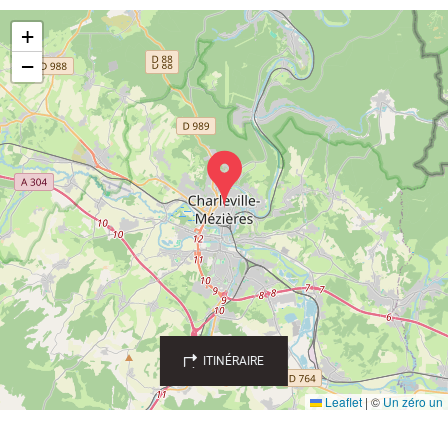
d'urbanisme
+
−
Demande de panneaux
Offres d'emploi
électroniques
Pré-déclarer un sinistre
Mon logement sécurisé
ITINÉRAIRE
Leaflet
|
©
Un zéro un