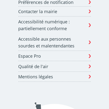
Préférences de notification
Contacter la mairie
Budget participatif
Archives municipales en
Accessibilité numérique :
lignes
partiellement conforme
Accessible aux personnes
sourdes et malentendantes
Espace Pro
Demande d'occupation
ACCEO - Accessibilité
de l'espace public
des guichets municipaux
pour sourds et
Qualité de l'air
malentendants
Mentions légales
Guichet numérique des
Portail vie associative
autorisations