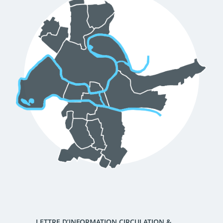
d'urbanisme
Demande de panneaux
Offres d'emploi
électroniques
Pré-déclarer un sinistre
Mon logement sécurisé
LETTRE D’INFORMATION CIRCULATION &