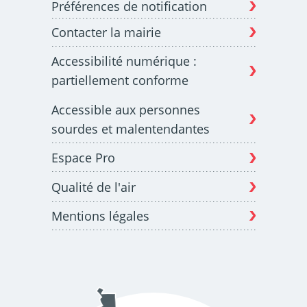
Préférences de notification
Contacter la mairie
Budget participatif
Archives municipales en
Accessibilité numérique :
lignes
partiellement conforme
Accessible aux personnes
sourdes et malentendantes
Espace Pro
Demande d'occupation
ACCEO - Accessibilité
de l'espace public
des guichets municipaux
pour sourds et
Qualité de l'air
malentendants
Mentions légales
Guichet numérique des
Portail vie associative
autorisations