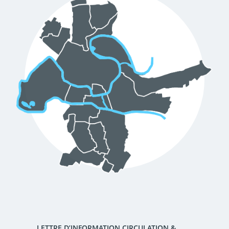
d'urbanisme
Demande de panneaux
Offres d'emploi
électroniques
Pré-déclarer un sinistre
Mon logement sécurisé
LETTRE D’INFORMATION CIRCULATION &