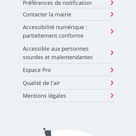
Préférences de notification
Contacter la mairie
Budget participatif
Archives municipales en
Accessibilité numérique :
lignes
partiellement conforme
Accessible aux personnes
sourdes et malentendantes
Espace Pro
Demande d'occupation
ACCEO - Accessibilité
de l'espace public
des guichets municipaux
pour sourds et
Qualité de l'air
malentendants
Mentions légales
Guichet numérique des
Portail vie associative
autorisations