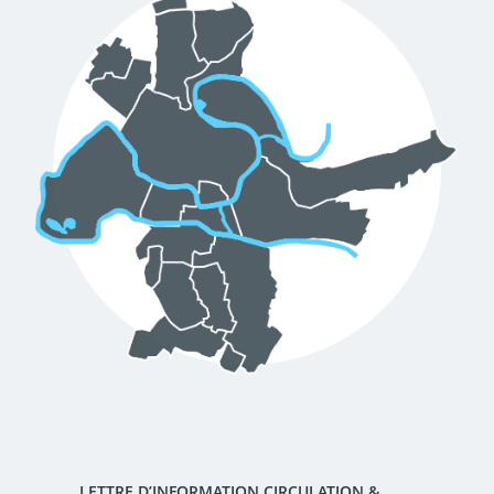
d'urbanisme
Demande de panneaux
Offres d'emploi
électroniques
Pré-déclarer un sinistre
Mon logement sécurisé
LETTRE D’INFORMATION CIRCULATION &