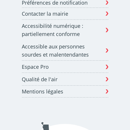
Préférences de notification
Contacter la mairie
Budget participatif
Archives municipales en
Accessibilité numérique :
lignes
partiellement conforme
Accessible aux personnes
sourdes et malentendantes
Espace Pro
Demande d'occupation
ACCEO - Accessibilité
de l'espace public
des guichets municipaux
pour sourds et
Qualité de l'air
malentendants
Mentions légales
Guichet numérique des
Portail vie associative
autorisations