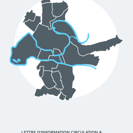
d'urbanisme
Demande de panneaux
Offres d'emploi
électroniques
Pré-déclarer un sinistre
Mon logement sécurisé
LETTRE D’INFORMATION CIRCULATION &