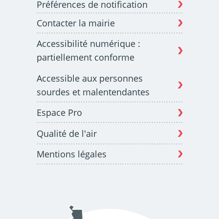
Préférences de notification
Contacter la mairie
Budget participatif
Archives municipales en
Accessibilité numérique :
lignes
partiellement conforme
Accessible aux personnes
sourdes et malentendantes
Espace Pro
Demande d'occupation
ACCEO - Accessibilité
de l'espace public
des guichets municipaux
pour sourds et
Qualité de l'air
malentendants
Mentions légales
Guichet numérique des
Portail vie associative
autorisations