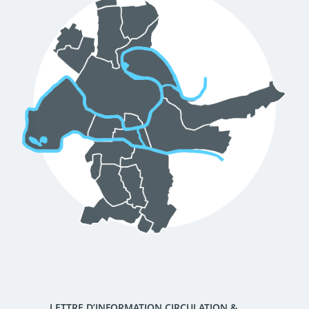
d'urbanisme
Demande de panneaux
Offres d'emploi
électroniques
Pré-déclarer un sinistre
Mon logement sécurisé
LETTRE D’INFORMATION CIRCULATION &