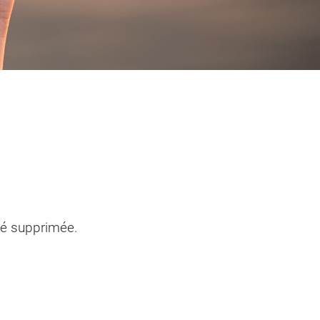
entendants
n sinistre
Mon logement sécurisé
té supprimée.