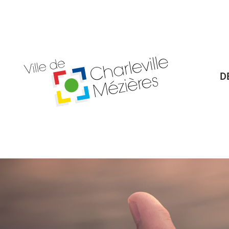
Billetterie Théâtre
Espa
D
Citoyenneté
Maria
Budget participatif
Archives mun