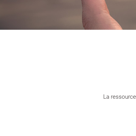
Portail vie associative
Demande
élec
La ressource