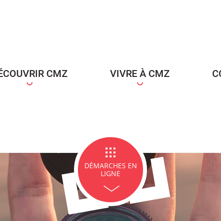
ce Famille
Carte d'identité / Passeports
Naissance et re
d'un en
ÉCOUVRIR CMZ
VIVRE À CMZ
C
ge et PACS
Décès
Marchés p
DÉMARCHES EN
LIGNE
icipales en lignes
Demande d'occupation de
ACCEO - Access
l'espace public
guichets munic