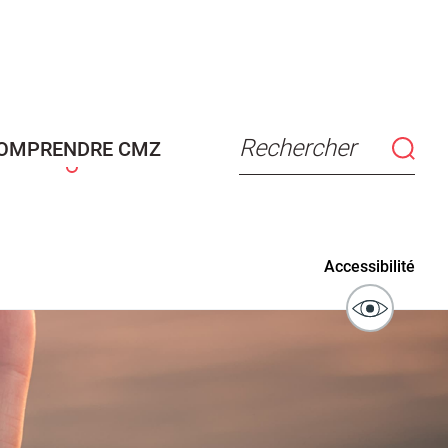
connaissance
Actes d'état civil
fant
Rechercher
OMPRENDRE CMZ
ublics
Signaler un problème sur
Accessibilité
l'espace public
ibilité des
Guichet numérique des
ipaux pour
autorisations d'urbanisme