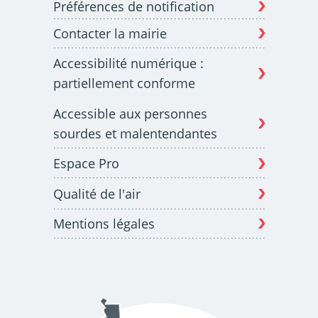
Préférences de notification
Contacter la mairie
Budget participatif
Archives municipales en
Accessibilité numérique :
lignes
partiellement conforme
Accessible aux personnes
sourdes et malentendantes
Espace Pro
Demande d'occupation
ACCEO - Accessibilité
de l'espace public
des guichets municipaux
pour sourds et
Qualité de l'air
malentendants
Mentions légales
Guichet numérique des
Portail vie associative
autorisations