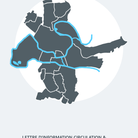
d'urbanisme
Demande de panneaux
Offres d'emploi
électroniques
Pré-déclarer un sinistre
Mon logement sécurisé
LETTRE D’INFORMATION CIRCULATION &