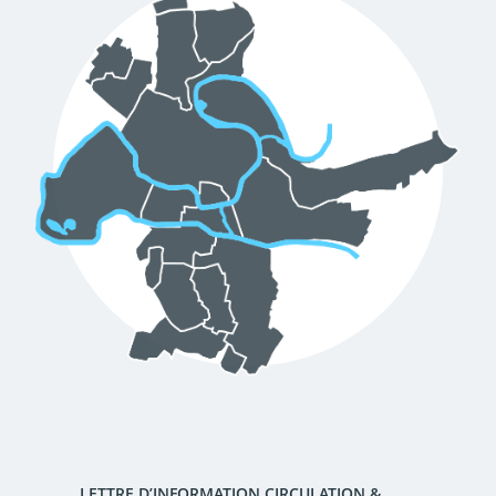
d'urbanisme
Demande de panneaux
Offres d'emploi
électroniques
Pré-déclarer un sinistre
Mon logement sécurisé
LETTRE D’INFORMATION CIRCULATION &