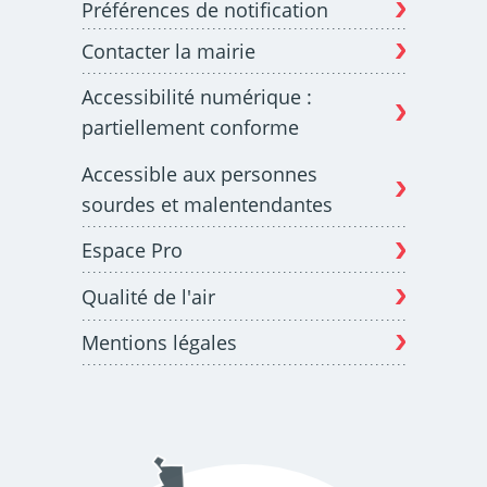
Préférences de notification
Contacter la mairie
Budget participatif
Archives municipales en
Accessibilité numérique :
lignes
partiellement conforme
Accessible aux personnes
sourdes et malentendantes
Espace Pro
Demande d'occupation
ACCEO - Accessibilité
de l'espace public
des guichets municipaux
pour sourds et
Qualité de l'air
malentendants
Mentions légales
Guichet numérique des
Portail vie associative
autorisations