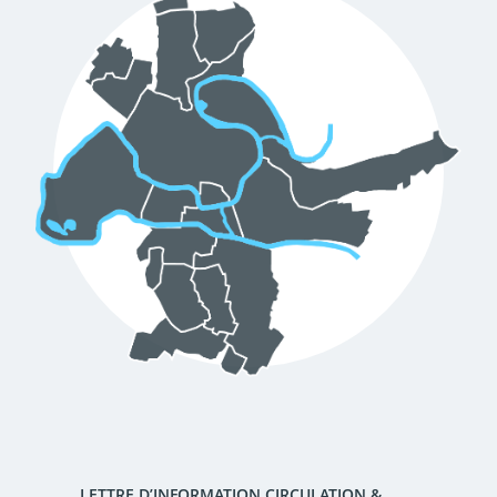
d'urbanisme
Demande de panneaux
Offres d'emploi
électroniques
Pré-déclarer un sinistre
Mon logement sécurisé
LETTRE D’INFORMATION CIRCULATION &