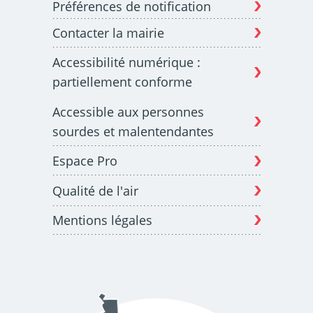
Préférences de notification
Contacter la mairie
Budget participatif
Archives municipales en
Accessibilité numérique :
lignes
partiellement conforme
Accessible aux personnes
sourdes et malentendantes
Espace Pro
Demande d'occupation
ACCEO - Accessibilité
de l'espace public
des guichets municipaux
pour sourds et
Qualité de l'air
malentendants
Mentions légales
Guichet numérique des
Portail vie associative
autorisations