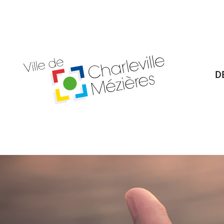
Billetterie Théâtre
Espa
D
Citoyenneté
Maria
Budget participatif
Archives mun