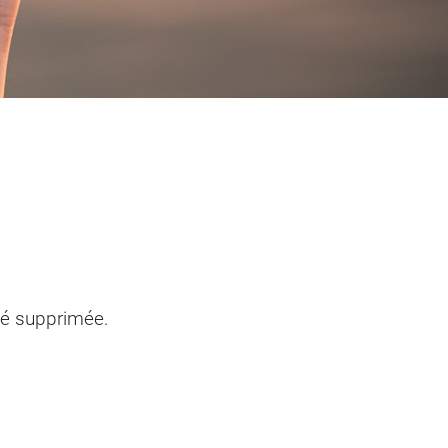
entendants
n sinistre
Mon logement sécurisé
té supprimée.