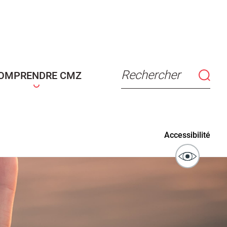
connaissance
Actes d'état civil
fant
Rechercher
OMPRENDRE CMZ
ublics
Signaler un problème sur
Accessibilité
l'espace public
ibilité des
Guichet numérique des
ipaux pour
autorisations d'urbanisme