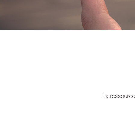
Portail vie associative
Demande
élec
La ressource