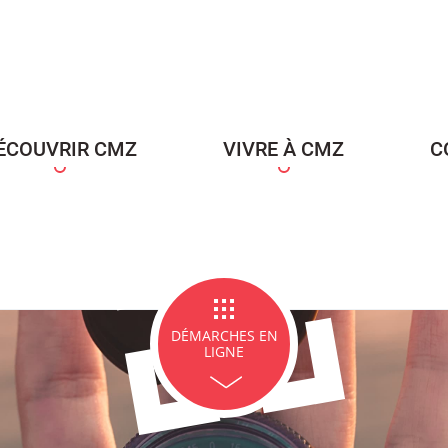
ce Famille
Carte d'identité / Passeports
Naissance et re
d'un en
ÉCOUVRIR CMZ
VIVRE À CMZ
C
ge et PACS
Décès
Marchés p
DÉMARCHES EN
LIGNE
icipales en lignes
Demande d'occupation de
ACCEO - Access
l'espace public
guichets munic