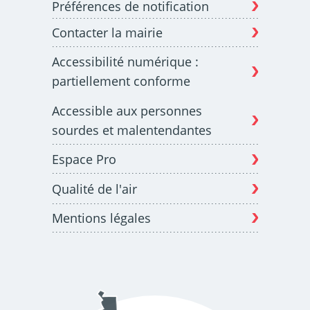
Préférences de notification
Contacter la mairie
Budget participatif
Archives municipales en
Accessibilité numérique :
lignes
partiellement conforme
Accessible aux personnes
sourdes et malentendantes
Espace Pro
Demande d'occupation
ACCEO - Accessibilité
de l'espace public
des guichets municipaux
pour sourds et
Qualité de l'air
malentendants
Mentions légales
Guichet numérique des
Portail vie associative
autorisations