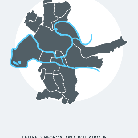
d'urbanisme
Demande de panneaux
Offres d'emploi
électroniques
Pré-déclarer un sinistre
Mon logement sécurisé
LETTRE D’INFORMATION CIRCULATION &