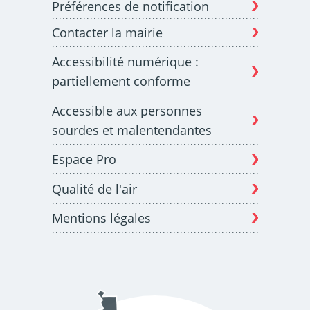
Préférences de notification
Contacter la mairie
Budget participatif
Archives municipales en
Accessibilité numérique :
lignes
partiellement conforme
Accessible aux personnes
sourdes et malentendantes
Espace Pro
Demande d'occupation
ACCEO - Accessibilité
de l'espace public
des guichets municipaux
pour sourds et
Qualité de l'air
malentendants
Mentions légales
Guichet numérique des
Portail vie associative
autorisations