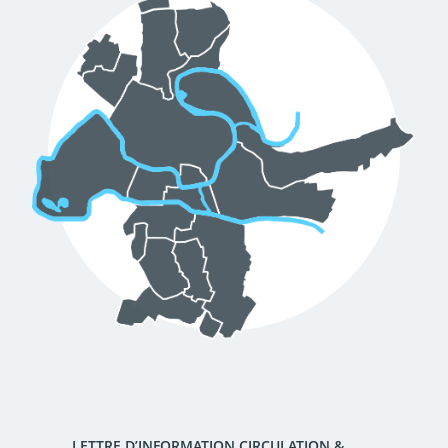
d'urbanisme
Demande de panneaux
Offres d'emploi
électroniques
Pré-déclarer un sinistre
Mon logement sécurisé
LETTRE D’INFORMATION CIRCULATION &