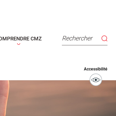
connaissance
Actes d'état civil
fant
Rechercher
OMPRENDRE CMZ
ublics
Signaler un problème sur
Accessibilité
l'espace public
ibilité des
Guichet numérique des
ipaux pour
autorisations d'urbanisme