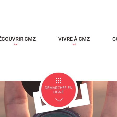
ce Famille
Carte d'identité / Passeports
Naissance et re
d'un en
ÉCOUVRIR CMZ
VIVRE À CMZ
C
ge et PACS
Décès
Marchés p
DÉMARCHES EN
LIGNE
icipales en lignes
Demande d'occupation de
ACCEO - Access
l'espace public
guichets munic