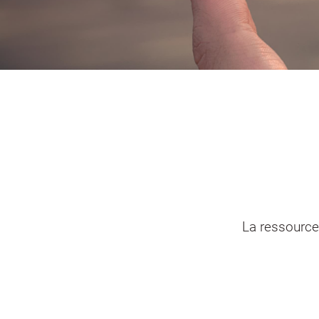
Portail vie associative
Demande
élec
La ressource