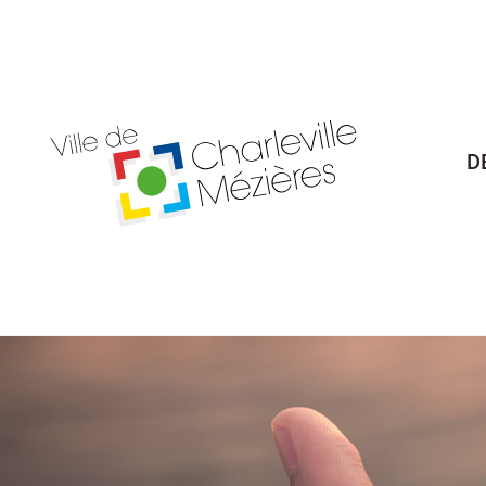
Billetterie Théâtre
Espa
D
Citoyenneté
Maria
Budget participatif
Archives mun