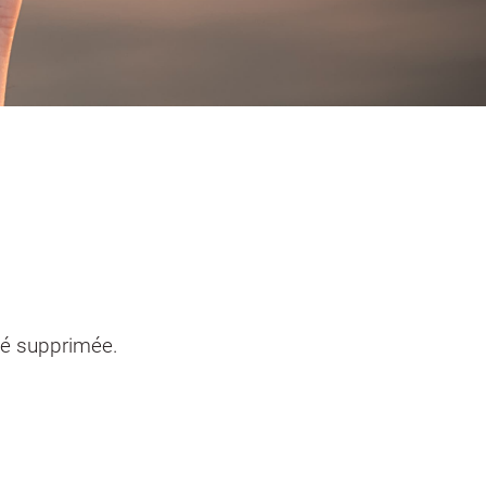
entendants
n sinistre
Mon logement sécurisé
té supprimée.