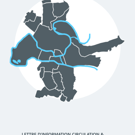
d'urbanisme
Demande de panneaux
Offres d'emploi
électroniques
Pré-déclarer un sinistre
Mon logement sécurisé
LETTRE D’INFORMATION CIRCULATION &