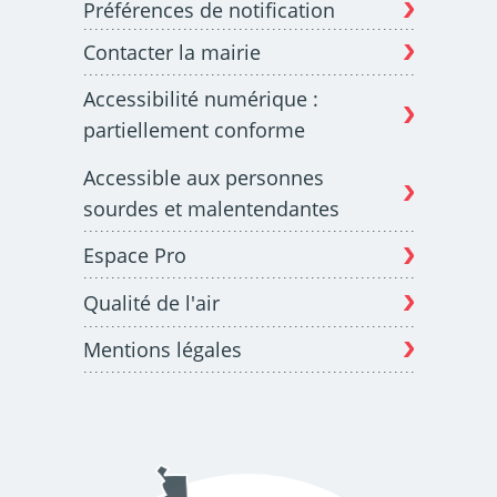
Préférences de notification
Contacter la mairie
Budget participatif
Archives municipales en
Accessibilité numérique :
lignes
partiellement conforme
Accessible aux personnes
sourdes et malentendantes
Espace Pro
Demande d'occupation
ACCEO - Accessibilité
de l'espace public
des guichets municipaux
pour sourds et
Qualité de l'air
malentendants
Mentions légales
Guichet numérique des
Portail vie associative
autorisations