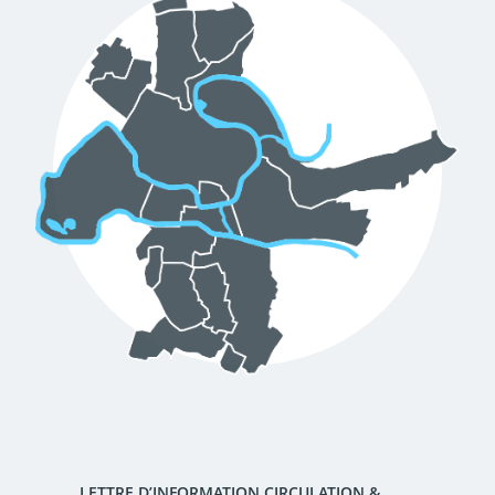
d'urbanisme
Demande de panneaux
Offres d'emploi
électroniques
Pré-déclarer un sinistre
Mon logement sécurisé
LETTRE D’INFORMATION CIRCULATION &