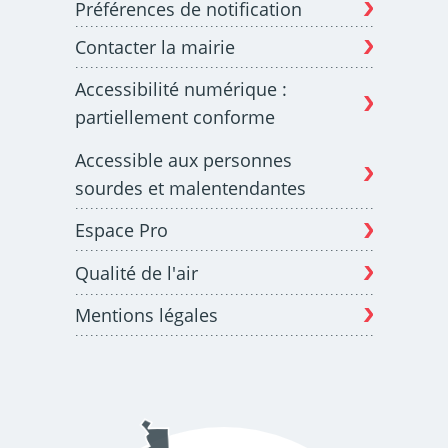
Préférences de notification
Contacter la mairie
Budget participatif
Archives municipales en
Accessibilité numérique :
lignes
partiellement conforme
Accessible aux personnes
sourdes et malentendantes
Espace Pro
Demande d'occupation
ACCEO - Accessibilité
de l'espace public
des guichets municipaux
pour sourds et
Qualité de l'air
malentendants
Mentions légales
Guichet numérique des
Portail vie associative
autorisations