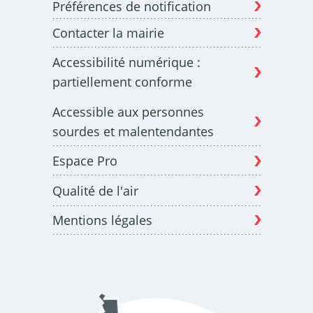
Préférences de notification
Contacter la mairie
Budget participatif
Archives municipales en
Accessibilité numérique :
lignes
partiellement conforme
Accessible aux personnes
sourdes et malentendantes
Espace Pro
Demande d'occupation
ACCEO - Accessibilité
de l'espace public
des guichets municipaux
pour sourds et
Qualité de l'air
malentendants
Mentions légales
Guichet numérique des
Portail vie associative
autorisations