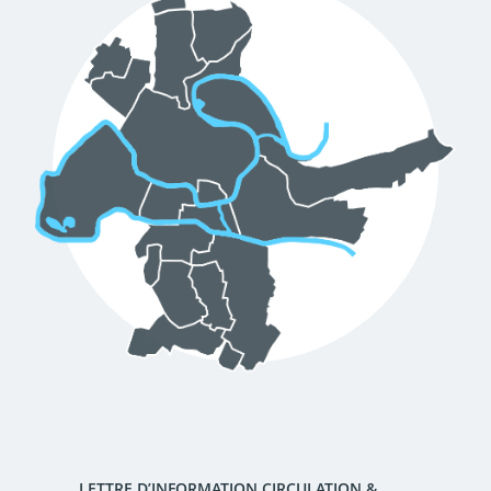
d'urbanisme
Demande de panneaux
Offres d'emploi
électroniques
Pré-déclarer un sinistre
Mon logement sécurisé
LETTRE D’INFORMATION CIRCULATION &