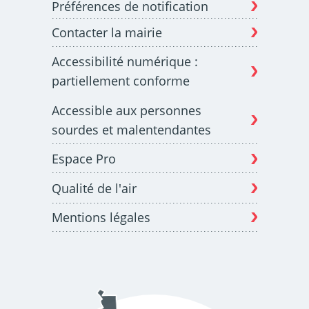
Préférences de notification
Contacter la mairie
Budget participatif
Archives municipales en
Accessibilité numérique :
lignes
partiellement conforme
Accessible aux personnes
sourdes et malentendantes
Espace Pro
Demande d'occupation
ACCEO - Accessibilité
de l'espace public
des guichets municipaux
pour sourds et
Qualité de l'air
malentendants
Mentions légales
Guichet numérique des
Portail vie associative
autorisations