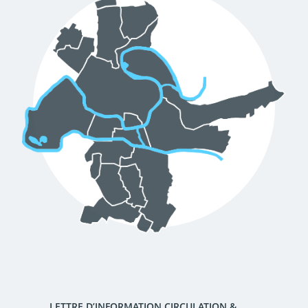
d'urbanisme
Demande de panneaux
Offres d'emploi
électroniques
Pré-déclarer un sinistre
Mon logement sécurisé
LETTRE D’INFORMATION CIRCULATION &